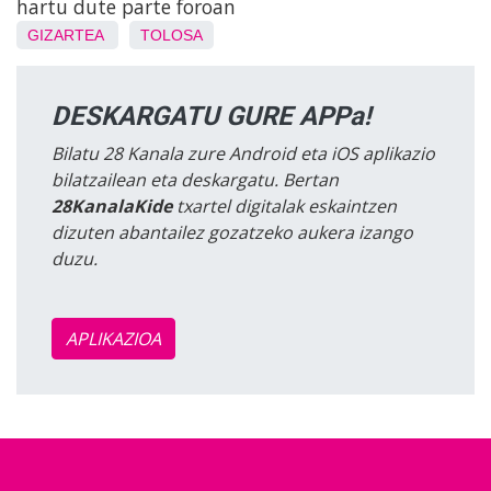
hartu dute parte foroan
GIZARTEA
TOLOSA
DESKARGATU GURE APPa!
Bilatu 28 Kanala zure Android eta iOS aplikazio
bilatzailean eta deskargatu. Bertan
28KanalaKide
txartel digitalak eskaintzen
dizuten abantailez gozatzeko aukera izango
duzu.
APLIKAZIOA