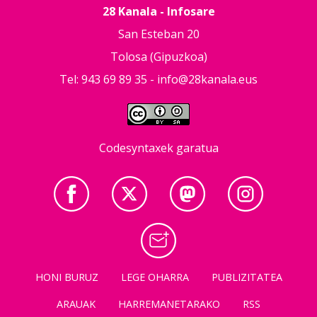
28 Kanala - Infosare
San Esteban 20
Tolosa (Gipuzkoa)
Tel: 943 69 89 35 -
info@28kanala.eus
Codesyntaxek garatua
HONI BURUZ
LEGE OHARRA
PUBLIZITATEA
ARAUAK
HARREMANETARAKO
RSS