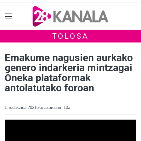
TOLOSA
Emakume nagusien aurkako
genero indarkeria mintzagai
Oneka plataformak
antolatutako foroan
Erredakzioa
2021eko azaroaren 10a