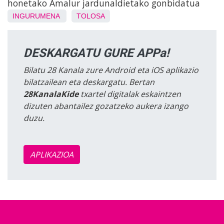
honetako Amalur jardunaldietako gonbidatua
INGURUMENA
TOLOSA
DESKARGATU GURE APPa!
Bilatu 28 Kanala zure Android eta iOS aplikazio
bilatzailean eta deskargatu. Bertan
28KanalaKide
txartel digitalak eskaintzen
dizuten abantailez gozatzeko aukera izango
duzu.
APLIKAZIOA