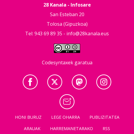
28 Kanala - Infosare
San Esteban 20
Tolosa (Gipuzkoa)
Tel: 943 69 89 35 -
info@28kanala.eus
Codesyntaxek garatua
HONI BURUZ
LEGE OHARRA
PUBLIZITATEA
ARAUAK
HARREMANETARAKO
RSS