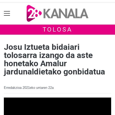
TOLOSA
Josu Iztueta bidaiari
tolosarra izango da aste
honetako Amalur
jardunaldietako gonbidatua
Erredakzioa
2021eko urriaren 22a