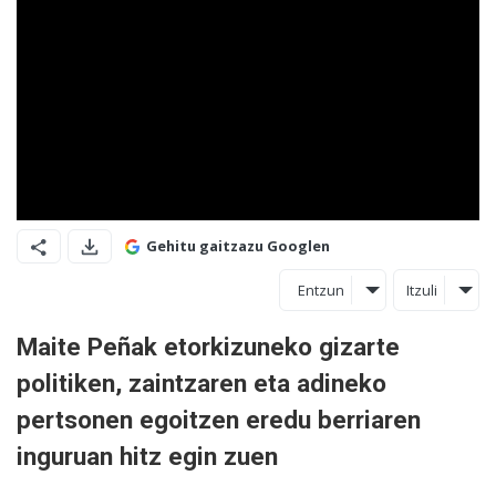
Gehitu gaitzazu Googlen
Entzun
Itzuli
Maite Peñak etorkizuneko gizarte
politiken, zaintzaren eta adineko
pertsonen egoitzen eredu berriaren
inguruan hitz egin zuen