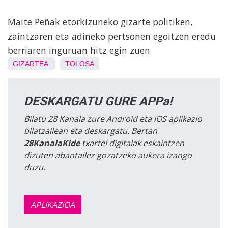
Maite Peñak etorkizuneko gizarte politiken,
zaintzaren eta adineko pertsonen egoitzen eredu
berriaren inguruan hitz egin zuen
GIZARTEA
TOLOSA
DESKARGATU GURE APPa!
Bilatu 28 Kanala zure Android eta iOS aplikazio
bilatzailean eta deskargatu. Bertan
28KanalaKide
txartel digitalak eskaintzen
dizuten abantailez gozatzeko aukera izango
duzu.
APLIKAZIOA