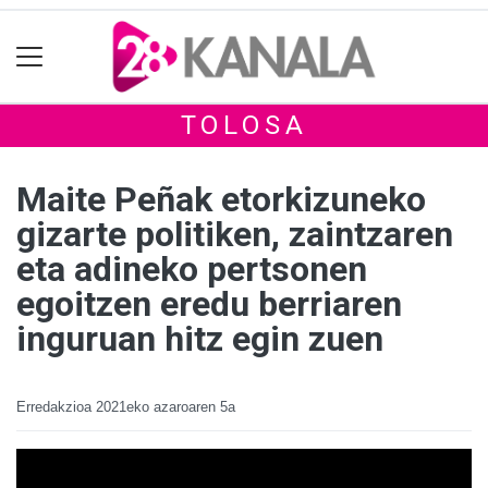
TOLOSA
Maite Peñak etorkizuneko
gizarte politiken, zaintzaren
eta adineko pertsonen
egoitzen eredu berriaren
inguruan hitz egin zuen
Erredakzioa
2021eko azaroaren 5a