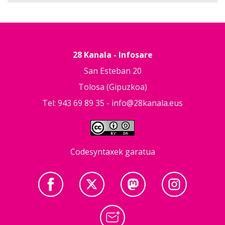
28 Kanala - Infosare
San Esteban 20
Tolosa (Gipuzkoa)
Tel: 943 69 89 35 -
info@28kanala.eus
Codesyntaxek garatua