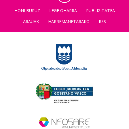
HONI BURUZ
LEGE OHARRA
PUBLIZITATEA
ARAUAK
HARREMANETARAKO
RSS