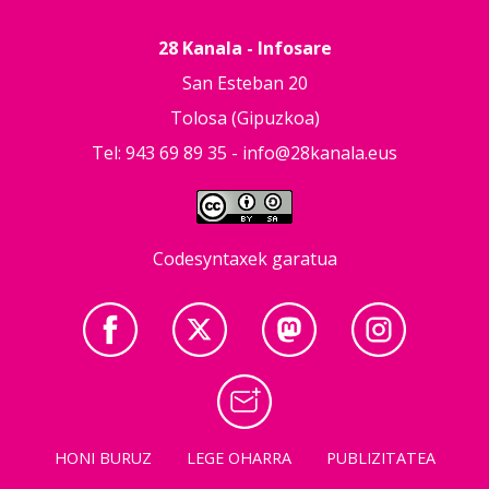
28 Kanala - Infosare
San Esteban 20
Tolosa (Gipuzkoa)
Tel: 943 69 89 35 -
info@28kanala.eus
Codesyntaxek garatua
HONI BURUZ
LEGE OHARRA
PUBLIZITATEA