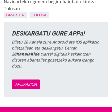
Nazioarteko egunera begira hainbat ekintza
Tolosan
GIZARTEA
TOLOSA
DESKARGATU GURE APPa!
Bilatu 28 Kanala zure Android eta iOS aplikazio
bilatzailean eta deskargatu. Bertan
28KanalaKide
txartel digitalak eskaintzen
dizuten abantailez gozatzeko aukera izango
duzu.
APLIKAZIOA