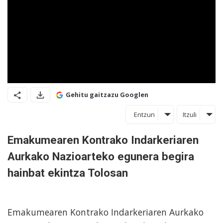
Gehitu gaitzazu Googlen
Entzun
Itzuli
Emakumearen Kontrako Indarkeriaren
Aurkako Nazioarteko egunera begira
hainbat ekintza Tolosan
Emakumearen Kontrako Indarkeriaren Aurkako