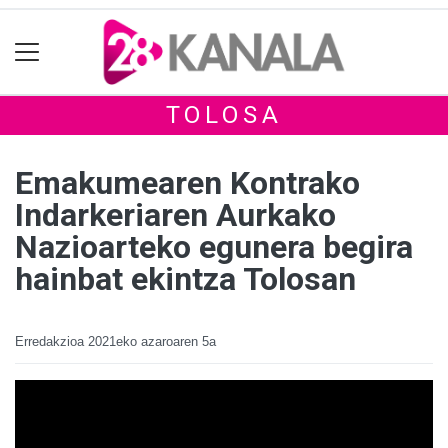
TOLOSA
Emakumearen Kontrako
Indarkeriaren Aurkako
Nazioarteko egunera begira
hainbat ekintza Tolosan
Erredakzioa
2021eko azaroaren 5a