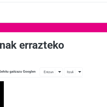
anak errazteko
Gehitu gaitzazu Googlen
Entzun
Itzuli