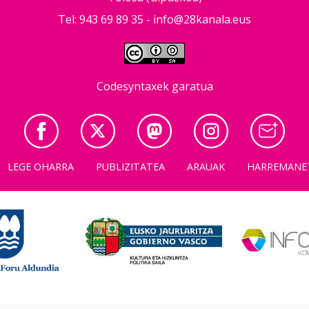
Tel: 943 69 89 35 -
info@28kanala.eus
Codesyntaxek garatua
LEGE OHARRA
PUBLIZITATEA
ARAUAK
HARREMANE