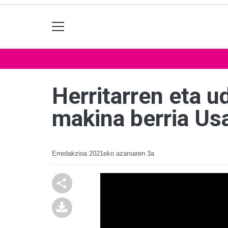
Herritarren eta 
makina berria Usa
Erredakzioa
2021eko azaroaren 3a