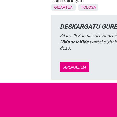
polikiroldegian
GIZARTEA
TOLOSA
DESKARGATU GURE
Bilatu 28 Kanala zure Android
28KanalaKide
txartel digita
duzu.
APLIKAZIOA