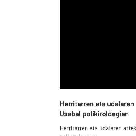
Herritarren eta udalare
Usabal polikiroldegian
Herritarren eta udalaren art