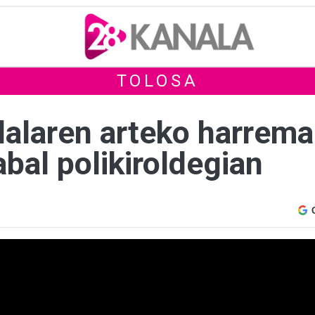
TOLOSA
udalaren arteko harrem
bal polikiroldegian