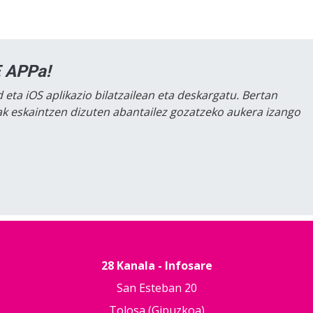
 APPa!
 eta iOS aplikazio bilatzailean eta deskargatu. Bertan
lak eskaintzen dizuten abantailez gozatzeko aukera izango
28 Kanala - Infosare
San Esteban 20
Tolosa (Gipuzkoa)