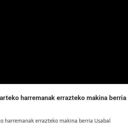
n arteko harremanak errazteko makina berria
eko harremanak errazteko makina berria Usabal