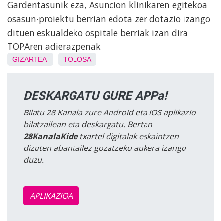
Gardentasunik eza, Asuncion klinikaren egitekoa
osasun-proiektu berrian edota zer dotazio izango
dituen eskualdeko ospitale berriak izan dira
TOPAren adierazpenak
GIZARTEA
TOLOSA
DESKARGATU GURE APPa!
Bilatu 28 Kanala zure Android eta iOS aplikazio
bilatzailean eta deskargatu. Bertan
28KanalaKide
txartel digitalak eskaintzen
dizuten abantailez gozatzeko aukera izango
duzu.
APLIKAZIOA