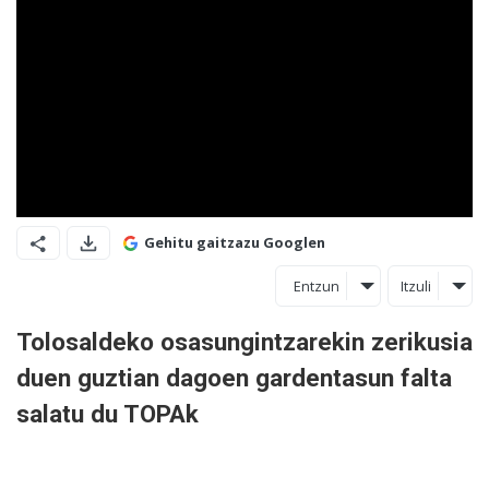
Gehitu gaitzazu Googlen
Entzun
Itzuli
Tolosaldeko osasungintzarekin zerikusia
duen guztian dagoen gardentasun falta
salatu du TOPAk