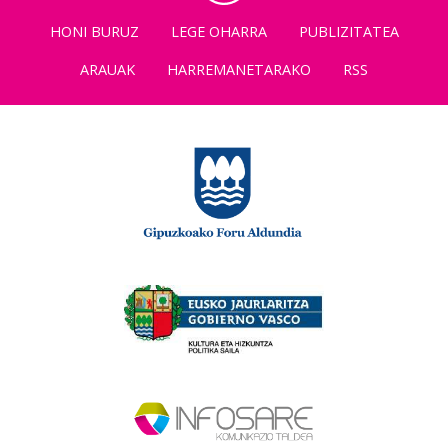
HONI BURUZ
LEGE OHARRA
PUBLIZITATEA
ARAUAK
HARREMANETARAKO
RSS