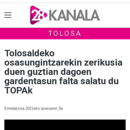
TOLOSA
Tolosaldeko
osasungintzarekin zerikusia
duen guztian dagoen
gardentasun falta salatu du
TOPAk
Erredakzioa
2021eko azaroaren 3a