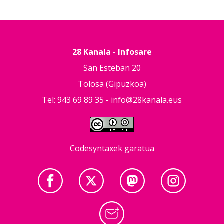
28 Kanala - Infosare
San Esteban 20
Tolosa (Gipuzkoa)
Tel: 943 69 89 35 -
info@28kanala.eus
Codesyntaxek garatua