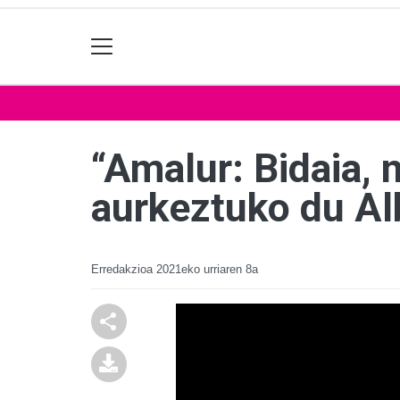
“Amalur: Bidaia, 
aurkeztuko du Al
Erredakzioa
2021eko urriaren 8a