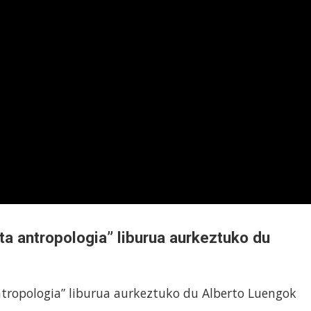
eta antropologia” liburua aurkeztuko du
ntropologia” liburua aurkeztuko du Alberto Luengok