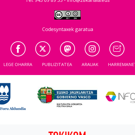
Codesyntaxek garatua
LEGE OHARRA
PUBLIZITATEA
ARAUAK
HARREMANE