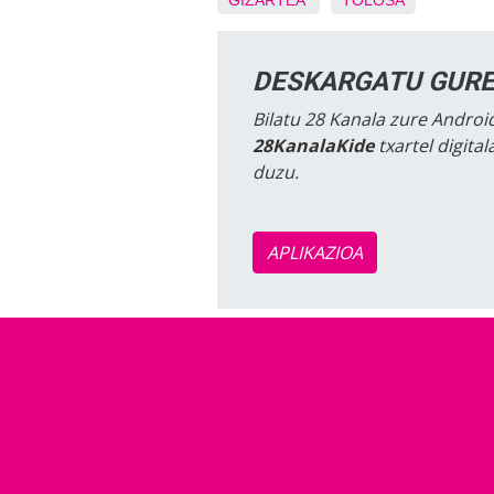
GIZARTEA
TOLOSA
DESKARGATU GURE
Bilatu 28 Kanala zure Android
28KanalaKide
txartel digita
duzu.
APLIKAZIOA