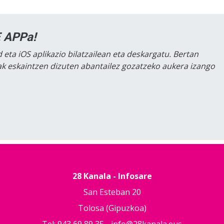
 APPa!
 eta iOS aplikazio bilatzailean eta deskargatu. Bertan
lak eskaintzen dizuten abantailez gozatzeko aukera izango
28 Kanala - Infosare
San Esteban 20
Tolosa (Gipuzkoa)
Tel: 943 69 89 35 -
info@28kanala.eus