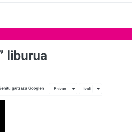
” liburua
Gehitu gaitzazu Googlen
Entzun
Itzuli