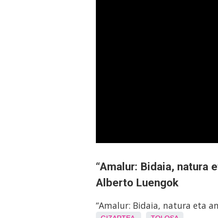
“Amalur: Bidaia, natura 
Alberto Luengok
“Amalur: Bidaia, natura eta a