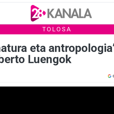
TOLOSA
natura eta antropologia
berto Luengok