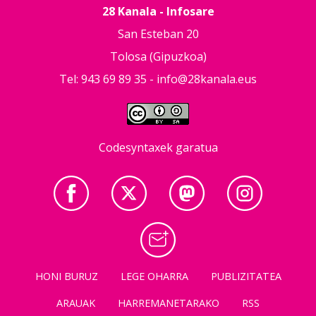
28 Kanala - Infosare
San Esteban 20
Tolosa (Gipuzkoa)
Tel: 943 69 89 35 -
info@28kanala.eus
Codesyntaxek garatua
HONI BURUZ
LEGE OHARRA
PUBLIZITATEA
ARAUAK
HARREMANETARAKO
RSS