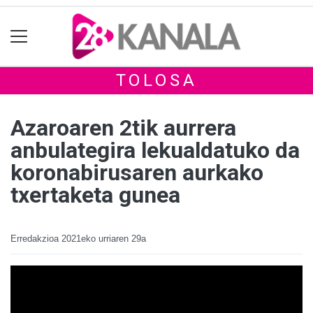
TOLOSA
Azaroaren 2tik aurrera
anbulategira lekualdatuko da
koronabirusaren aurkako
txertaketa gunea
Erredakzioa
2021eko urriaren 29a