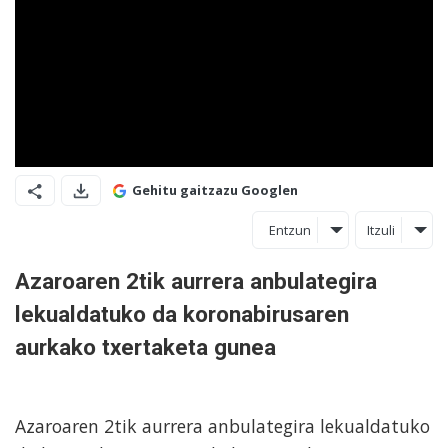
Gehitu gaitzazu Googlen
Entzun
Itzuli
Azaroaren 2tik aurrera anbulategira
lekualdatuko da koronabirusaren
aurkako txertaketa gunea
Azaroaren 2tik aurrera anbulategira lekualdatuko