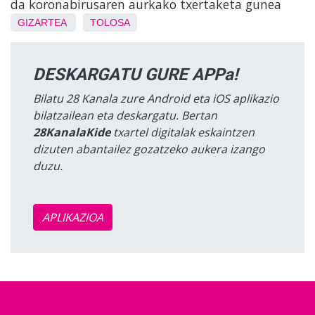
da koronabirusaren aurkako txertaketa gunea
GIZARTEA
TOLOSA
DESKARGATU GURE APPa!
Bilatu 28 Kanala zure Android eta iOS aplikazio
bilatzailean eta deskargatu. Bertan
28KanalaKide
txartel digitalak eskaintzen
dizuten abantailez gozatzeko aukera izango
duzu.
APLIKAZIOA