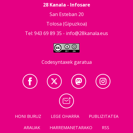
28 Kanala - Infosare
San Esteban 20
Tolosa (Gipuzkoa)
Tel: 943 69 89 35 -
info@28kanala.eus
Codesyntaxek garatua
HONI BURUZ
LEGE OHARRA
PUBLIZITATEA
ARAUAK
HARREMANETARAKO
RSS