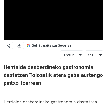
Gehitu gaitzazu Googlen
Entzun
Itzuli
Herrialde desberdineko gastronomia
dastatzen Tolosatik atera gabe aurtengo
pintxo-tourrean
Herrialde desberdineko gastronomia dastatzen