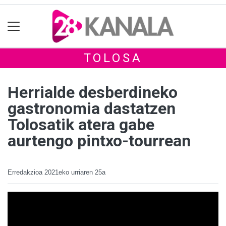
TOLOSA
Herrialde desberdineko
gastronomia dastatzen
Tolosatik atera gabe
aurtengo pintxo-tourrean
Erredakzioa
2021eko urriaren 25a