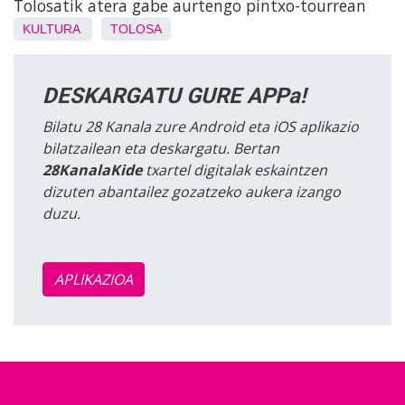
Tolosatik atera gabe aurtengo pintxo-tourrean
KULTURA
TOLOSA
DESKARGATU GURE APPa!
Bilatu 28 Kanala zure Android eta iOS aplikazio
bilatzailean eta deskargatu. Bertan
28KanalaKide
txartel digitalak eskaintzen
dizuten abantailez gozatzeko aukera izango
duzu.
APLIKAZIOA