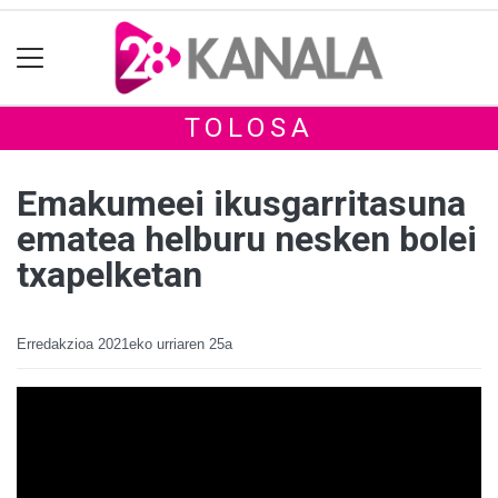
TOLOSA
Emakumeei ikusgarritasuna
ematea helburu nesken bolei
txapelketan
Erredakzioa
2021eko urriaren 25a