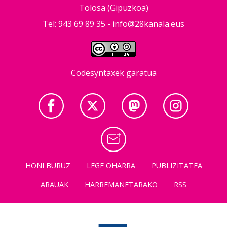
Tolosa (Gipuzkoa)
Tel: 943 69 89 35 -
info@28kanala.eus
Codesyntaxek garatua
HONI BURUZ
LEGE OHARRA
PUBLIZITATEA
ARAUAK
HARREMANETARAKO
RSS