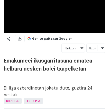
Gehitu gaitzazu Googlen
Entzun
Itzuli
Emakumeei ikusgarritasuna ematea
helburu nesken bolei txapelketan
Bi liga ezberdinetan jokatu dute, guztira 24
neskak
KIROLA
TOLOSA