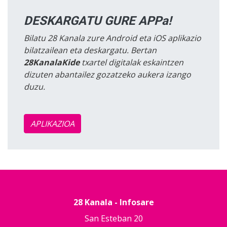
DESKARGATU GURE APPa!
Bilatu 28 Kanala zure Android eta iOS aplikazio
bilatzailean eta deskargatu. Bertan
28KanalaKide
txartel digitalak eskaintzen
dizuten abantailez gozatzeko aukera izango
duzu.
APLIKAZIOA
28 Kanala - Infosare
San Esteban 20