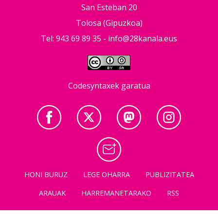
San Esteban 20
Tolosa (Gipuzkoa)
Tel: 943 69 89 35 -
info@28kanala.eus
Codesyntaxek garatua
HONI BURUZ
LEGE OHARRA
PUBLIZITATEA
ARAUAK
HARREMANETARAKO
RSS