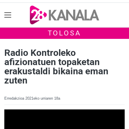
TOLOSA
Radio Kontroleko
afizionatuen topaketan
erakustaldi bikaina eman
zuten
Erredakzioa
2021eko urriaren 18a