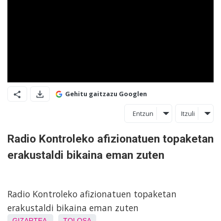
Gehitu gaitzazu Googlen
Entzun
Itzuli
Radio Kontroleko afizionatuen topaketan
erakustaldi bikaina eman zuten
Radio Kontroleko afizionatuen topaketan
erakustaldi bikaina eman zuten
GIZARTEA
TOLOSA