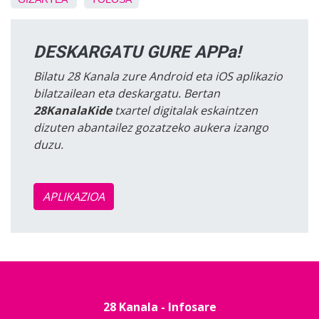
DESKARGATU GURE APPa!
Bilatu 28 Kanala zure Android eta iOS aplikazio
bilatzailean eta deskargatu. Bertan
28KanalaKide
txartel digitalak eskaintzen
dizuten abantailez gozatzeko aukera izango
duzu.
APLIKAZIOA
28 Kanala - Infosare