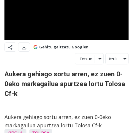
Gehitu gaitzazu Googlen
Entzun
Itzuli
Aukera gehiago sortu arren, ez zuen 0-
0eko markagailua apurtzea lortu Tolosa
Cf-k
Aukera gehiago sortu arren, ez zuen 0-0eko
markagailua apurtzea lortu Tolosa Cf-k