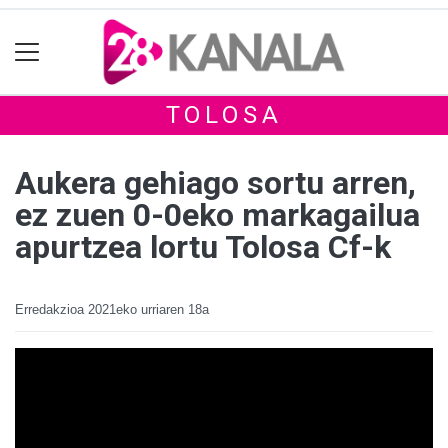
TOLOSA
Aukera gehiago sortu arren,
ez zuen 0-0eko markagailua
apurtzea lortu Tolosa Cf-k
Erredakzioa
2021eko urriaren 18a