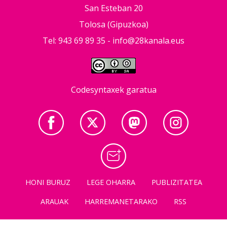
San Esteban 20
Tolosa (Gipuzkoa)
Tel: 943 69 89 35 -
info@28kanala.eus
Codesyntaxek garatua
HONI BURUZ
LEGE OHARRA
PUBLIZITATEA
ARAUAK
HARREMANETARAKO
RSS