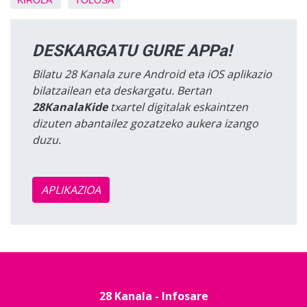
KIROLA
TOLOSA
DESKARGATU GURE APPa!
Bilatu 28 Kanala zure Android eta iOS aplikazio
bilatzailean eta deskargatu. Bertan
28KanalaKide
txartel digitalak eskaintzen
dizuten abantailez gozatzeko aukera izango
duzu.
APLIKAZIOA
28 Kanala - Infosare