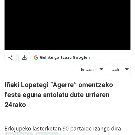
Gehitu gaitzazu Googlen
Entzun
Itzuli
Iñaki Lopetegi “Agerre” omentzeko
festa eguna antolatu dute urriaren
24rako
Erlojupeko lasterketan 90 partaide izango dira