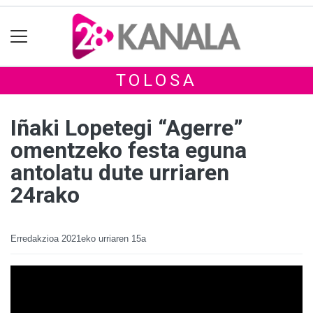
TOLOSA
Iñaki Lopetegi “Agerre”
omentzeko festa eguna
antolatu dute urriaren
24rako
Erredakzioa
2021eko urriaren 15a