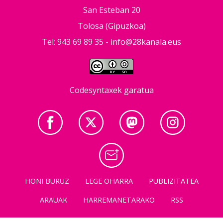
San Esteban 20
Tolosa (Gipuzkoa)
Tel: 943 69 89 35 -
info@28kanala.eus
Codesyntaxek garatua
HONI BURUZ
LEGE OHARRA
PUBLIZITATEA
ARAUAK
HARREMANETARAKO
RSS