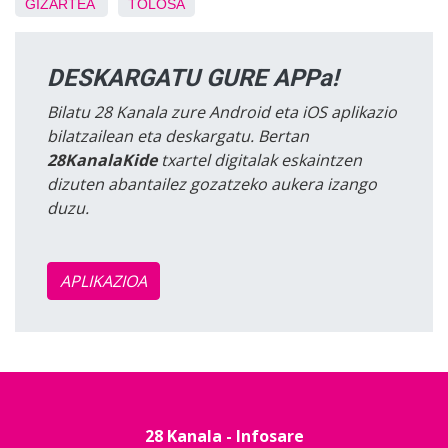
GIZARTEA
TOLOSA
DESKARGATU GURE APPa!
Bilatu 28 Kanala zure Android eta iOS aplikazio
bilatzailean eta deskargatu. Bertan
28KanalaKide
txartel digitalak eskaintzen
dizuten abantailez gozatzeko aukera izango
duzu.
APLIKAZIOA
28 Kanala - Infosare