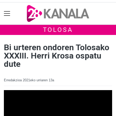
TOLOSA
Bi urteren ondoren Tolosako
XXXIII. Herri Krosa ospatu
dute
Erredakzioa
2021eko urriaren 13a