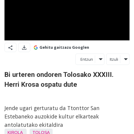
Gehitu gaitzazu Googlen
Entzun
Itzuli
Bi urteren ondoren Tolosako XXXIII.
Herri Krosa ospatu dute
Jende ugari gerturatu da Ttonttor San
Estebaneko auzokide kultur elkarteak
antolatutako ekitaldira
KIROLA
TOLOSA