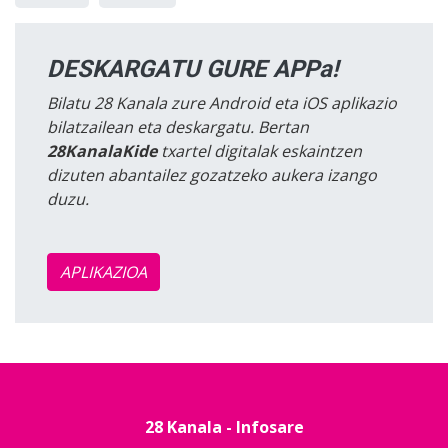
DESKARGATU GURE APPa!
Bilatu 28 Kanala zure Android eta iOS aplikazio
bilatzailean eta deskargatu. Bertan
28KanalaKide
txartel digitalak eskaintzen
dizuten abantailez gozatzeko aukera izango
duzu.
APLIKAZIOA
28 Kanala - Infosare