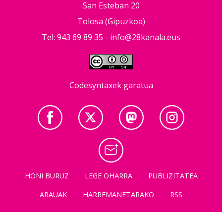
San Esteban 20
Tolosa (Gipuzkoa)
Tel: 943 69 89 35 -
info@28kanala.eus
Codesyntaxek garatua
HONI BURUZ
LEGE OHARRA
PUBLIZITATEA
ARAUAK
HARREMANETARAKO
RSS