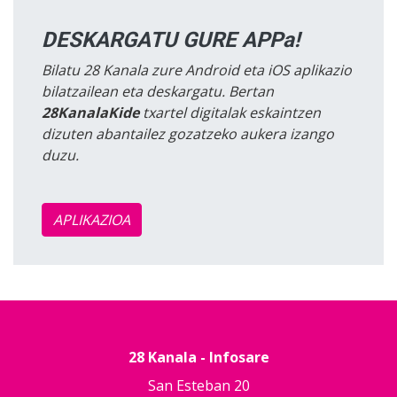
DESKARGATU GURE APPa!
Bilatu 28 Kanala zure Android eta iOS aplikazio
bilatzailean eta deskargatu. Bertan
28KanalaKide
txartel digitalak eskaintzen
dizuten abantailez gozatzeko aukera izango
duzu.
APLIKAZIOA
28 Kanala - Infosare
San Esteban 20