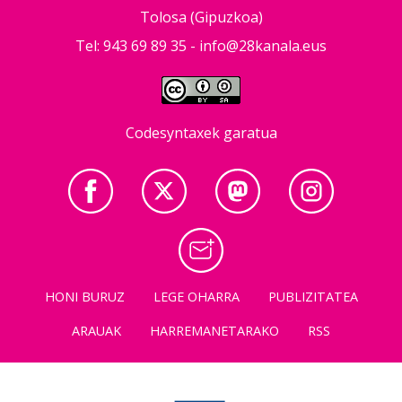
Tolosa (Gipuzkoa)
Tel: 943 69 89 35 -
info@28kanala.eus
Codesyntaxek garatua
HONI BURUZ
LEGE OHARRA
PUBLIZITATEA
ARAUAK
HARREMANETARAKO
RSS