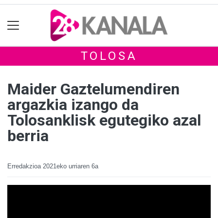
TOLOSA
Maider Gaztelumendiren
argazkia izango da
Tolosanklisk egutegiko azal
berria
Erredakzioa
2021eko urriaren 6a