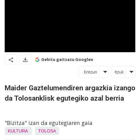
Gehitu gaitzazu Googlen
Entzun
Itzuli
Maider Gaztelumendiren argazkia izango
da Tolosanklisk egutegiko azal berria
"Bizitza" izan da egutegiaren gaia
KULTURA
TOLOSA