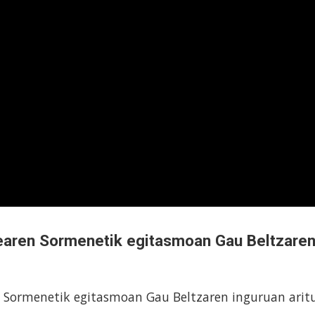
dearen Sormenetik egitasmoan Gau Beltzare
 Sormenetik egitasmoan Gau Beltzaren inguruan arit