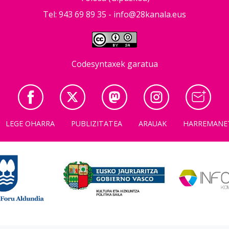
Tel: 943 69 89 35 -
info@28kanala.eus
Codesyntaxek garatua
LEGE OHARRA
PUBLIZITATEA
ARAUAK
HARREMANE