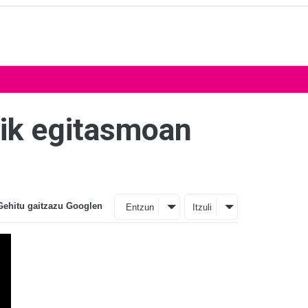
tik egitasmoan
Gehitu gaitzazu Googlen
Entzun
Itzuli