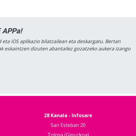
 APPa!
 eta iOS aplikazio bilatzailean eta deskargatu. Bertan
lak eskaintzen dizuten abantailez gozatzeko aukera izango
28 Kanala - Infosare
San Esteban 20
Tolosa (Gipuzkoa)