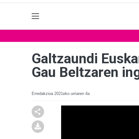
Galtzaundi Euska
Gau Beltzaren ing
Erredakzioa
2021eko urriaren 4a