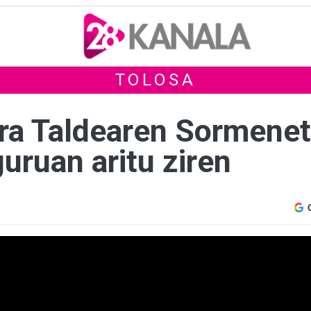
TOLOSA
ra Taldearen Sormene
uruan aritu ziren