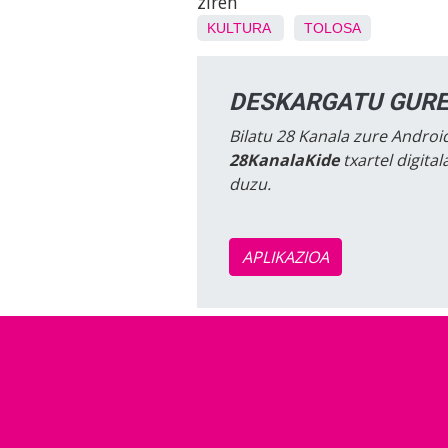
ziren
KULTURA
TOLOSA
DESKARGATU GURE
Bilatu 28 Kanala zure Android
28KanalaKide
txartel digita
duzu.
APLIKAZIOA