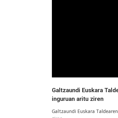
Galtzaundi Euskara Tal
inguruan aritu ziren
Galtzaundi Euskara Taldearen