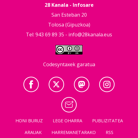
28 Kanala - Infosare
San Esteban 20
Tolosa (Gipuzkoa)
Tel: 943 69 89 35 -
info@28kanala.eus
Codesyntaxek garatua
HONI BURUZ
LEGE OHARRA
PUBLIZITATEA
ARAUAK
HARREMANETARAKO
RSS