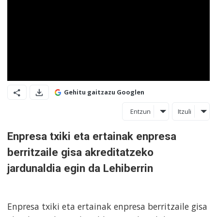
Gehitu gaitzazu Googlen
Entzun
Itzuli
Enpresa txiki eta ertainak enpresa
berritzaile gisa akreditatzeko
jardunaldia egin da Lehiberrin
Enpresa txiki eta ertainak enpresa berritzaile gisa