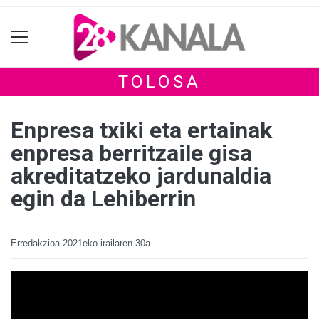
TOLOSA
Enpresa txiki eta ertainak
enpresa berritzaile gisa
akreditatzeko jardunaldia
egin da Lehiberrin
Erredakzioa
2021eko irailaren 30a