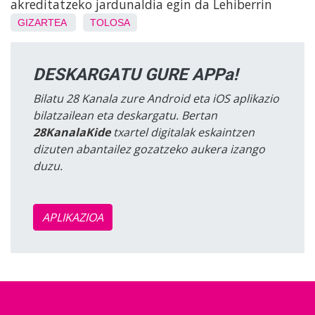
akreditatzeko jardunaldia egin da Lehiberrin
GIZARTEA
TOLOSA
DESKARGATU GURE APPa!
Bilatu 28 Kanala zure Android eta iOS aplikazio
bilatzailean eta deskargatu. Bertan
28KanalaKide
txartel digitalak eskaintzen
dizuten abantailez gozatzeko aukera izango
duzu.
APLIKAZIOA