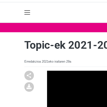
Topic-ek 2021-20
Erredakzioa
2021eko irailaren 29a