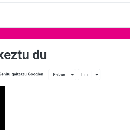
keztu du
Gehitu gaitzazu Googlen
Entzun
Itzuli