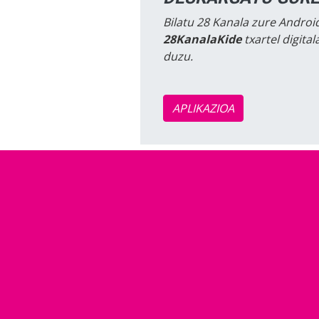
Bilatu 28 Kanala zure Android
28KanalaKide
txartel digita
duzu.
APLIKAZIOA