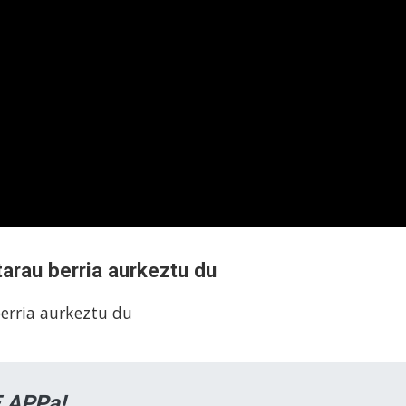
arau berria aurkeztu du
erria aurkeztu du
 APPa!