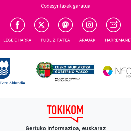
Codesyntaxek garatua
LEGE OHARRA
PUBLIZITATEA
ARAUAK
HARREMANE
Gertuko informazioa, euskaraz