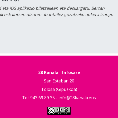
 eta iOS aplikazio bilatzailean eta deskargatu. Bertan
lak eskaintzen dizuten abantailez gozatzeko aukera izango
28 Kanala - Infosare
San Esteban 20
Tolosa (Gipuzkoa)
Tel: 943 69 89 35 -
info@28kanala.eus