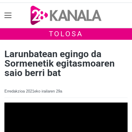
TOLOSA
Larunbatean egingo da
Sormenetik egitasmoaren
saio berri bat
Erredakzioa
2021eko irailaren 29a