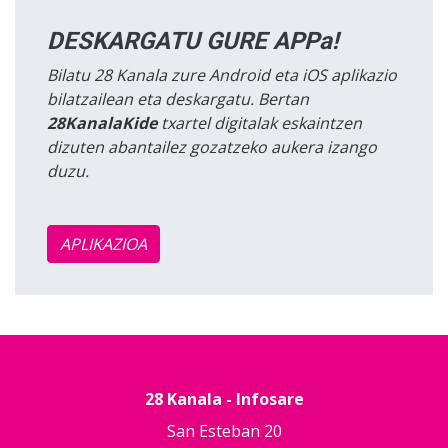
DESKARGATU GURE APPa!
Bilatu 28 Kanala zure Android eta iOS aplikazio
bilatzailean eta deskargatu. Bertan
28KanalaKide
txartel digitalak eskaintzen
dizuten abantailez gozatzeko aukera izango
duzu.
APLIKAZIOA
28 Kanala - Infosare
San Esteban 20