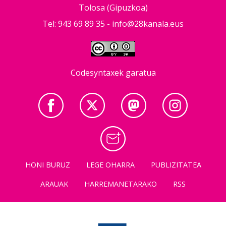
Tolosa (Gipuzkoa)
Tel: 943 69 89 35 -
info@28kanala.eus
Codesyntaxek garatua
HONI BURUZ
LEGE OHARRA
PUBLIZITATEA
ARAUAK
HARREMANETARAKO
RSS