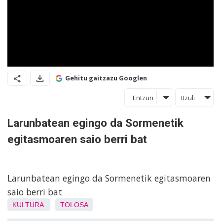
Gehitu gaitzazu Googlen
Entzun
Itzuli
Larunbatean egingo da Sormenetik
egitasmoaren saio berri bat
Larunbatean egingo da Sormenetik egitasmoaren
saio berri bat
KULTURA
TOLOSA