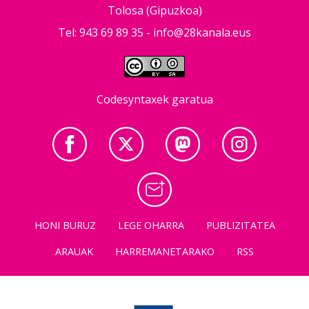
Tolosa (Gipuzkoa)
Tel: 943 69 89 35 -
info@28kanala.eus
Codesyntaxek garatua
HONI BURUZ
LEGE OHARRA
PUBLIZITATEA
ARAUAK
HARREMANETARAKO
RSS