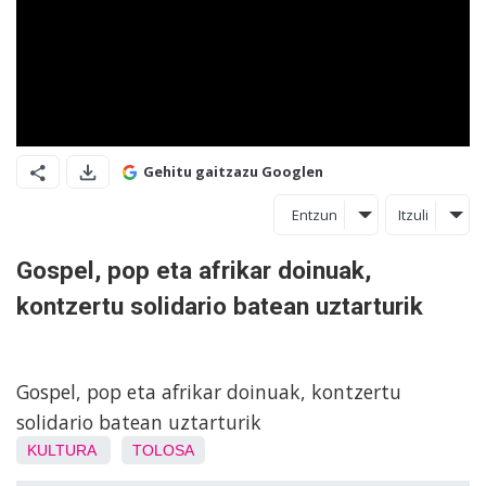
Gehitu gaitzazu Googlen
Entzun
Itzuli
Gospel, pop eta afrikar doinuak,
kontzertu solidario batean uztarturik
Gospel, pop eta afrikar doinuak, kontzertu
solidario batean uztarturik
KULTURA
TOLOSA