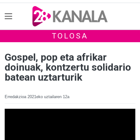
TOLOSA
Gospel, pop eta afrikar
doinuak, kontzertu solidario
batean uztarturik
Erredakzioa
2021eko uztailaren 12a