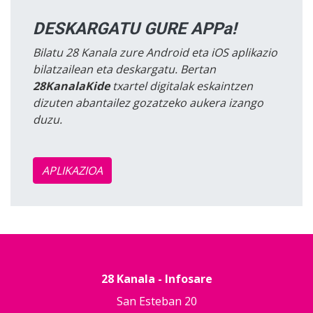
DESKARGATU GURE APPa!
Bilatu 28 Kanala zure Android eta iOS aplikazio
bilatzailean eta deskargatu. Bertan
28KanalaKide
txartel digitalak eskaintzen
dizuten abantailez gozatzeko aukera izango
duzu.
APLIKAZIOA
28 Kanala - Infosare
San Esteban 20