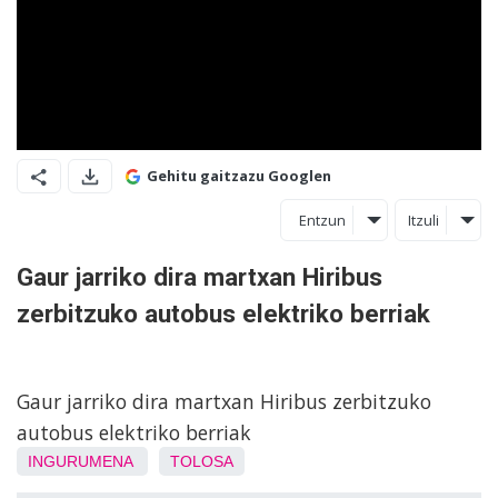
Gehitu gaitzazu Googlen
Entzun
Itzuli
Gaur jarriko dira martxan Hiribus
zerbitzuko autobus elektriko berriak
Gaur jarriko dira martxan Hiribus zerbitzuko
autobus elektriko berriak
INGURUMENA
TOLOSA