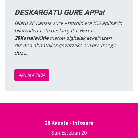
DESKARGATU GURE APPa!
Bilatu 28 Kanala zure Android eta iOS aplikazio
bilatzailean eta deskargatu. Bertan
28KanalaKide
txartel digitalak eskaintzen
dizuten abantailez gozatzeko aukera izango
duzu.
APLIKAZIOA
28 Kanala - Infosare
San Esteban 20