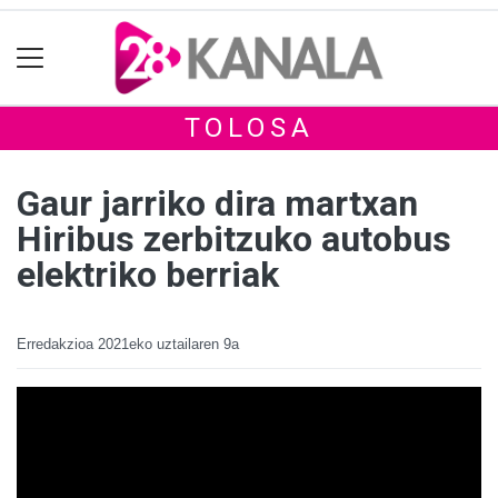
TOLOSA
Gaur jarriko dira martxan
Hiribus zerbitzuko autobus
elektriko berriak
Erredakzioa
2021eko uztailaren 9a