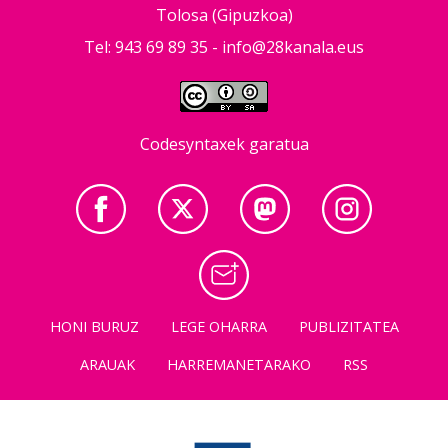
Tolosa (Gipuzkoa)
Tel: 943 69 89 35 -
info@28kanala.eus
Codesyntaxek garatua
HONI BURUZ
LEGE OHARRA
PUBLIZITATEA
ARAUAK
HARREMANETARAKO
RSS