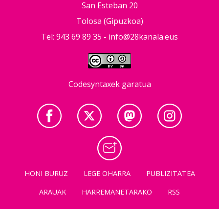
San Esteban 20
Tolosa (Gipuzkoa)
Tel: 943 69 89 35 -
info@28kanala.eus
Codesyntaxek garatua
HONI BURUZ
LEGE OHARRA
PUBLIZITATEA
ARAUAK
HARREMANETARAKO
RSS