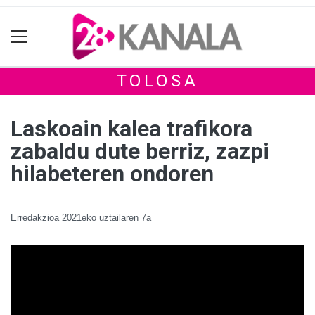
TOLOSA
Laskoain kalea trafikora
zabaldu dute berriz, zazpi
hilabeteren ondoren
Erredakzioa
2021eko uztailaren 7a