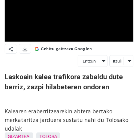
Gehitu gaitzazu Googlen
Entzun
Itzuli
Laskoain kalea trafikora zabaldu dute
berriz, zazpi hilabeteren ondoren
Kalearen eraberritzearekin abtera bertako
merkataritza jarduera sustatu nahi du Tolosako
udalak
GIZARTEA
TOLOSA