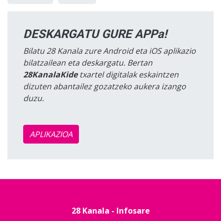
DESKARGATU GURE APPa!
Bilatu 28 Kanala zure Android eta iOS aplikazio
bilatzailean eta deskargatu. Bertan
28KanalaKide
txartel digitalak eskaintzen
dizuten abantailez gozatzeko aukera izango
duzu.
APLIKAZIOA
28 Kanala - Infosare