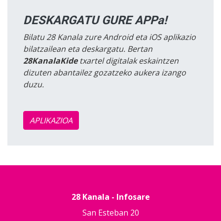
DESKARGATU GURE APPa!
Bilatu 28 Kanala zure Android eta iOS aplikazio
bilatzailean eta deskargatu. Bertan
28KanalaKide
txartel digitalak eskaintzen
dizuten abantailez gozatzeko aukera izango
duzu.
APLIKAZIOA
28 Kanala - Infosare
San Esteban 20