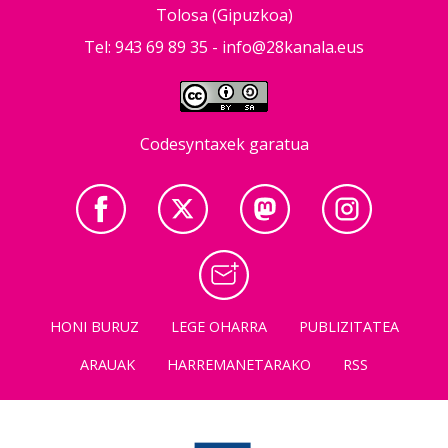
Tolosa (Gipuzkoa)
Tel: 943 69 89 35 -
info@28kanala.eus
Codesyntaxek garatua
HONI BURUZ
LEGE OHARRA
PUBLIZITATEA
ARAUAK
HARREMANETARAKO
RSS