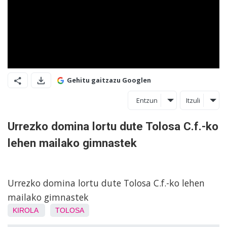
Gehitu gaitzazu Googlen
Entzun
Itzuli
Urrezko domina lortu dute Tolosa C.f.-ko
lehen mailako gimnastek
Urrezko domina lortu dute Tolosa C.f.-ko lehen
mailako gimnastek
KIROLA
TOLOSA