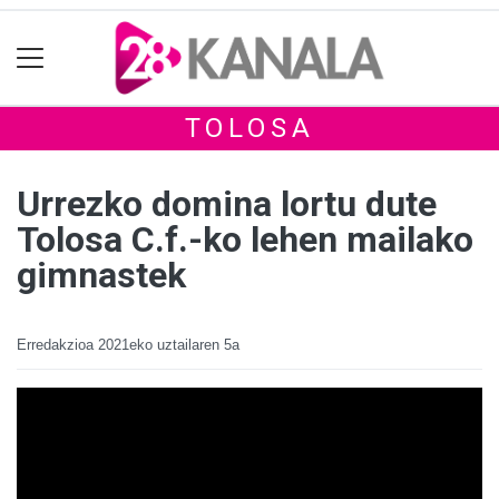
TOLOSA
Urrezko domina lortu dute
Tolosa C.f.-ko lehen mailako
gimnastek
Erredakzioa
2021eko uztailaren 5a