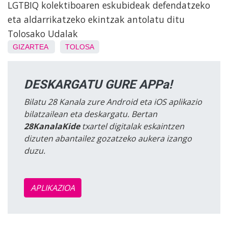
LGTBIQ kolektiboaren eskubideak defendatzeko
eta aldarrikatzeko ekintzak antolatu ditu
Tolosako Udalak
GIZARTEA
TOLOSA
DESKARGATU GURE APPa!
Bilatu 28 Kanala zure Android eta iOS aplikazio
bilatzailean eta deskargatu. Bertan
28KanalaKide
txartel digitalak eskaintzen
dizuten abantailez gozatzeko aukera izango
duzu.
APLIKAZIOA