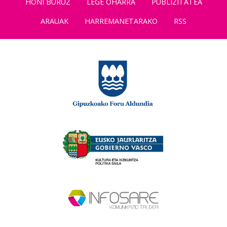
HONI BURUZ
LEGE OHARRA
PUBLIZITATEA
ARAUAK
HARREMANETARAKO
RSS