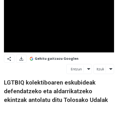
Gehitu gaitzazu Googlen
Entzun
Itzuli
LGTBIQ kolektiboaren eskubideak
defendatzeko eta aldarrikatzeko
ekintzak antolatu ditu Tolosako Udalak