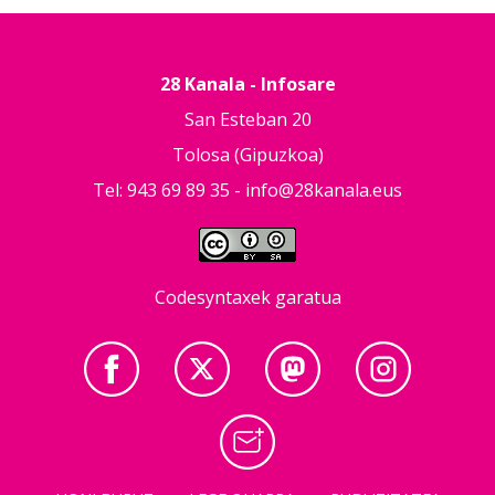
28 Kanala - Infosare
San Esteban 20
Tolosa (Gipuzkoa)
Tel: 943 69 89 35 -
info@28kanala.eus
Codesyntaxek garatua