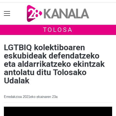
TOLOSA
LGTBIQ kolektiboaren
eskubideak defendatzeko
eta aldarrikatzeko ekintzak
antolatu ditu Tolosako
Udalak
Erredakzioa
2021eko ekainaren 23a