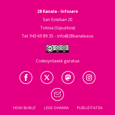
28 Kanala - Infosare
San Esteban 20
Tolosa (Gipuzkoa)
Tel: 943 69 89 35 -
info@28kanala.eus
Codesyntaxek garatua
HONI BURUZ
LEGE OHARRA
PUBLIZITATEA