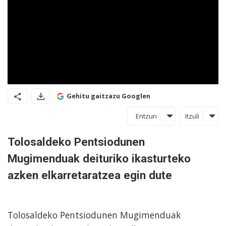
Gehitu gaitzazu Googlen
Entzun
Itzuli
Tolosaldeko Pentsiodunen
Mugimenduak deituriko ikasturteko
azken elkarretaratzea egin dute
Tolosaldeko Pentsiodunen Mugimenduak