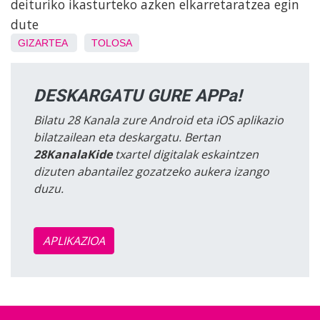
deituriko ikasturteko azken elkarretaratzea egin
dute
GIZARTEA
TOLOSA
DESKARGATU GURE APPa!
Bilatu 28 Kanala zure Android eta iOS aplikazio
bilatzailean eta deskargatu. Bertan
28KanalaKide
txartel digitalak eskaintzen
dizuten abantailez gozatzeko aukera izango
duzu.
APLIKAZIOA