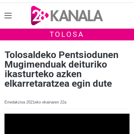
TOLOSA
Tolosaldeko Pentsiodunen
Mugimenduak deituriko
ikasturteko azken
elkarretaratzea egin dute
Erredakzioa
2021eko ekainaren 22a