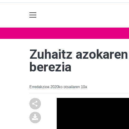
Zuhaitz azokaren 
berezia
Erredakzioa
2020ko otsailaren 10a