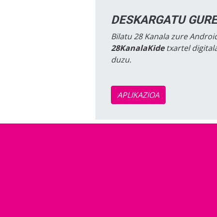
DESKARGATU GURE
Bilatu 28 Kanala zure Android
28KanalaKide
txartel digita
duzu.
APLIKAZIOA