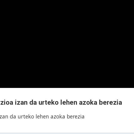
izioa izan da urteko lehen azoka berezia
izan da urteko lehen azoka berezia