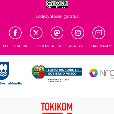
Codesyntaxek garatua
LEGE OHARRA
PUBLIZITATEA
ARAUAK
HARREMANE