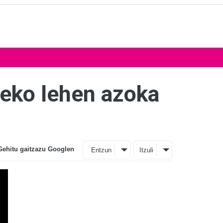
teko lehen azoka
Gehitu gaitzazu Googlen
Entzun
Itzuli