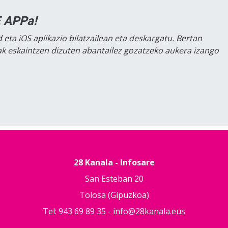
 APPa!
 eta iOS aplikazio bilatzailean eta deskargatu. Bertan
lak eskaintzen dizuten abantailez gozatzeko aukera izango
28 Kanala - Infosare
San Esteban 20
Tolosa (Gipuzkoa)
Tel: 943 69 89 35 -
info@28kanala.eus