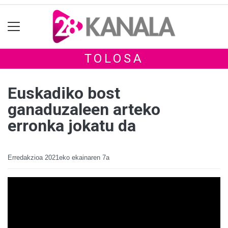
TOLOSA
Euskadiko bost
ganaduzaleen arteko
erronka jokatu da
Erredakzioa
2021eko ekainaren 7a