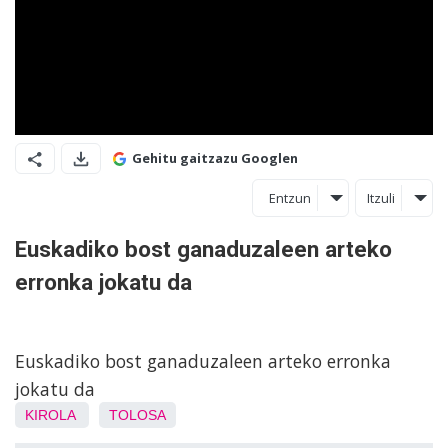
Gehitu gaitzazu Googlen
Entzun
Itzuli
Euskadiko bost ganaduzaleen arteko
erronka jokatu da
Euskadiko bost ganaduzaleen arteko erronka
jokatu da
KIROLA
TOLOSA