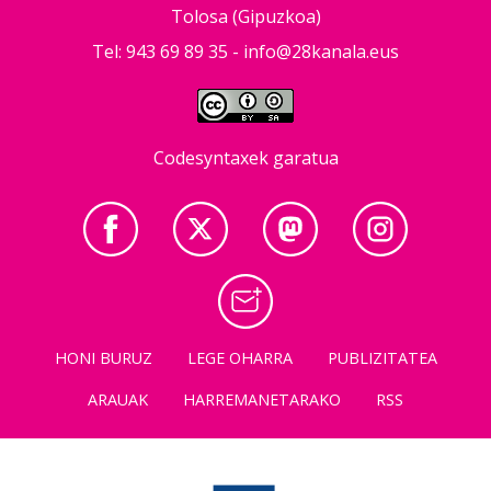
Tolosa (Gipuzkoa)
Tel: 943 69 89 35 -
info@28kanala.eus
Codesyntaxek garatua
HONI BURUZ
LEGE OHARRA
PUBLIZITATEA
ARAUAK
HARREMANETARAKO
RSS