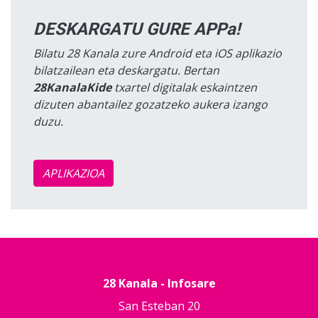
DESKARGATU GURE APPa!
Bilatu 28 Kanala zure Android eta iOS aplikazio
bilatzailean eta deskargatu. Bertan
28KanalaKide
txartel digitalak eskaintzen
dizuten abantailez gozatzeko aukera izango
duzu.
APLIKAZIOA
28 Kanala - Infosare
San Esteban 20