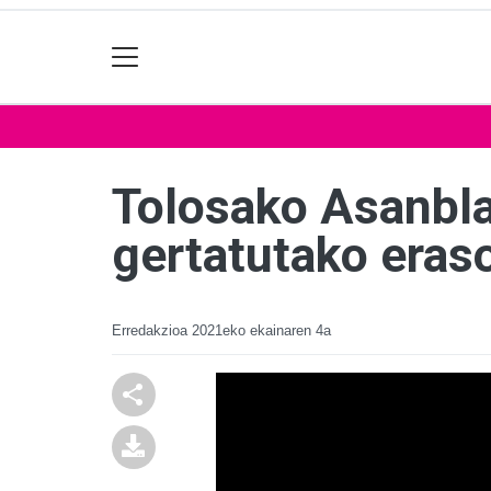
Tolosako Asanbla
gertatutako eras
Erredakzioa
2021eko ekainaren 4a