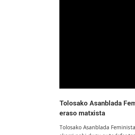
Tolosako Asanblada Femi
eraso matxista
Tolosako Asanblada Feminista: