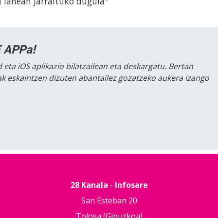
 lanean jarraituko dugula"
 APPa!
 eta iOS aplikazio bilatzailean eta deskargatu. Bertan
lak eskaintzen dizuten abantailez gozatzeko aukera izango
28 Kanala - Infosare
San Esteban 20
Tolosa (Gipuzkoa)