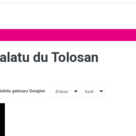
alatu du Tolosan
Gehitu gaitzazu Googlen
Entzun
Itzuli