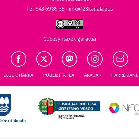
Tel: 943 69 89 35 -
info@28kanala.eus
Codesyntaxek garatua
LEGE OHARRA
PUBLIZITATEA
ARAUAK
HARREMANE