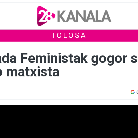
TOLOSA
da Feministak gogor s
o matxista