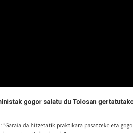
nistak gogor salatu du Tolosan gertatutak
 "Garaia da hitzetatik praktikara pasatzeko eta gogo