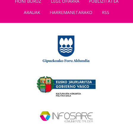
HONI BURUZ
LEGE OHARRA
PUBLIZITATEA
ARAUAK
HARREMANETARAKO
RSS