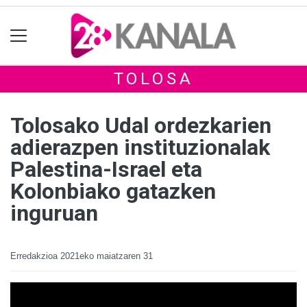
TOLOSA
Tolosako Udal ordezkarien
adierazpen instituzionalak
Palestina-Israel eta
Kolonbiako gatazken
inguruan
Erredakzioa
2021eko maiatzaren 31