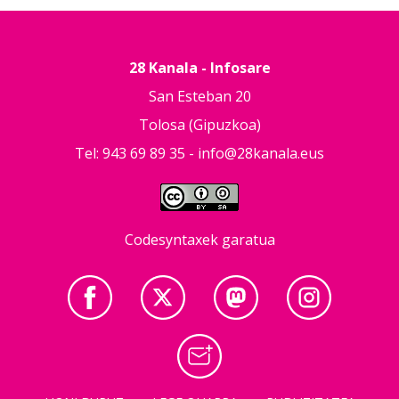
28 Kanala - Infosare
San Esteban 20
Tolosa (Gipuzkoa)
Tel: 943 69 89 35 -
info@28kanala.eus
Codesyntaxek garatua