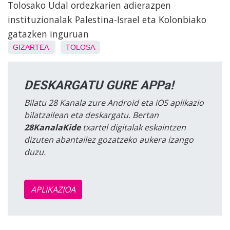
Tolosako Udal ordezkarien adierazpen
instituzionalak Palestina-Israel eta Kolonbiako
gatazken inguruan
GIZARTEA
TOLOSA
DESKARGATU GURE APPa!
Bilatu 28 Kanala zure Android eta iOS aplikazio
bilatzailean eta deskargatu. Bertan
28KanalaKide
txartel digitalak eskaintzen
dizuten abantailez gozatzeko aukera izango
duzu.
APLIKAZIOA