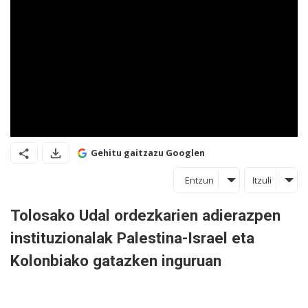
Gehitu gaitzazu Googlen
Entzun
Itzuli
Tolosako Udal ordezkarien adierazpen
instituzionalak Palestina-Israel eta
Kolonbiako gatazken inguruan