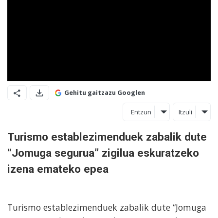
Gehitu gaitzazu Googlen
Entzun
Itzuli
Turismo establezimenduek zabalik dute
“Jomuga segurua” zigilua eskuratzeko
izena emateko epea
Turismo establezimenduek zabalik dute “Jomuga