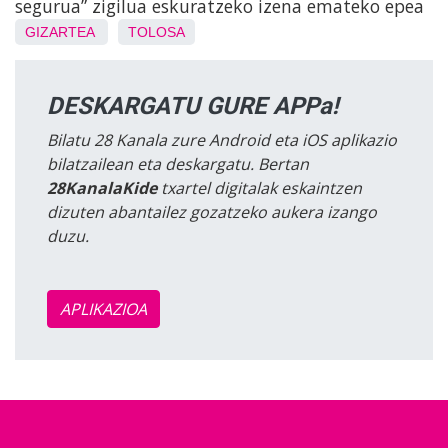
segurua” zigilua eskuratzeko izena emateko epea
GIZARTEA
TOLOSA
DESKARGATU GURE APPa!
Bilatu 28 Kanala zure Android eta iOS aplikazio
bilatzailean eta deskargatu. Bertan
28KanalaKide
txartel digitalak eskaintzen
dizuten abantailez gozatzeko aukera izango
duzu.
APLIKAZIOA