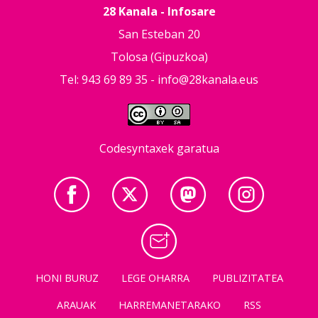
28 Kanala - Infosare
San Esteban 20
Tolosa (Gipuzkoa)
Tel: 943 69 89 35 -
info@28kanala.eus
Codesyntaxek garatua
HONI BURUZ
LEGE OHARRA
PUBLIZITATEA
ARAUAK
HARREMANETARAKO
RSS