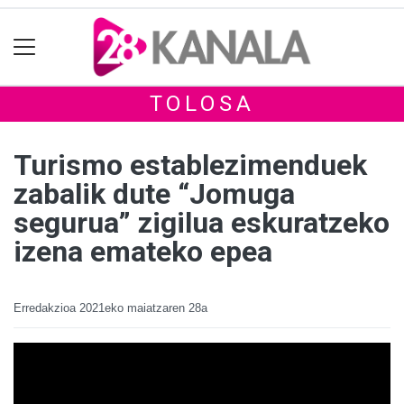
TOLOSA
Turismo establezimenduek
zabalik dute “Jomuga
segurua” zigilua eskuratzeko
izena emateko epea
Erredakzioa
2021eko maiatzaren 28a