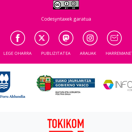
Codesyntaxek garatua
LEGE OHARRA
PUBLIZITATEA
ARAUAK
HARREMANE