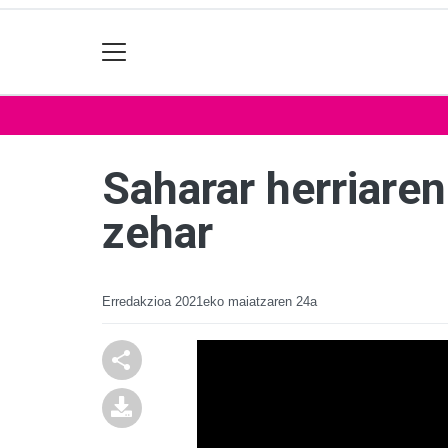
Saharar herriare
zehar
Erredakzioa
2021eko maiatzaren 24a