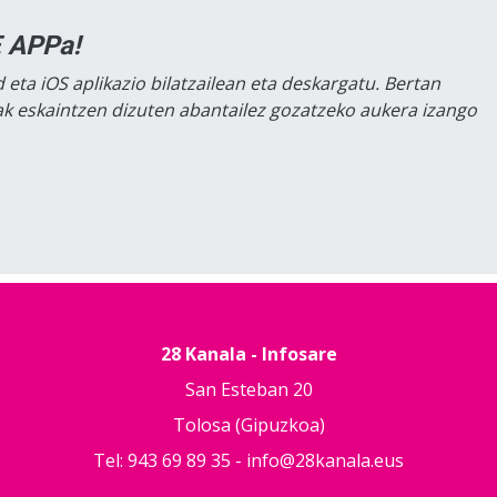
 APPa!
 eta iOS aplikazio bilatzailean eta deskargatu. Bertan
lak eskaintzen dizuten abantailez gozatzeko aukera izango
28 Kanala - Infosare
San Esteban 20
Tolosa (Gipuzkoa)
Tel: 943 69 89 35 -
info@28kanala.eus