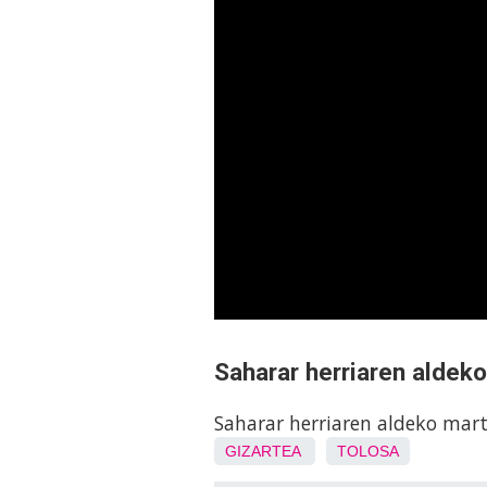
Saharar herriaren aldek
Saharar herriaren aldeko mar
GIZARTEA
TOLOSA