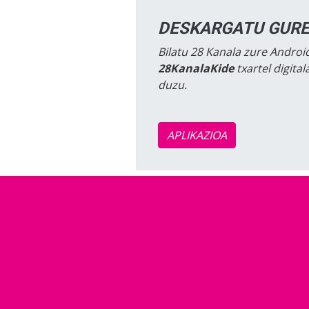
DESKARGATU GURE
Bilatu 28 Kanala zure Android
28KanalaKide
txartel digita
duzu.
APLIKAZIOA