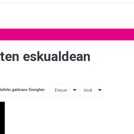
uten eskualdean
Gehitu gaitzazu Googlen
Entzun
Itzuli