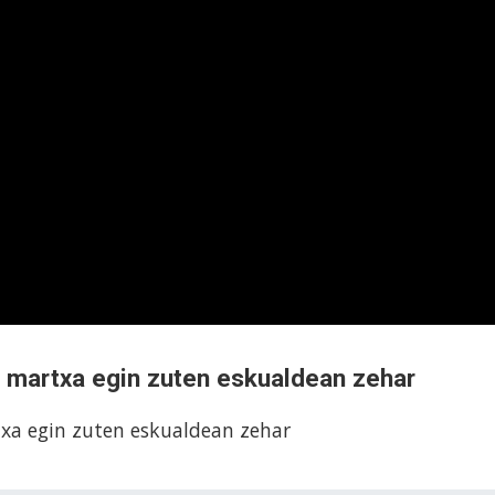
o martxa egin zuten eskualdean zehar
txa egin zuten eskualdean zehar