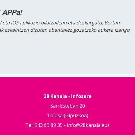
 APPa!
 eta iOS aplikazio bilatzailean eta deskargatu. Bertan
lak eskaintzen dizuten abantailez gozatzeko aukera izango
28 Kanala - Infosare
San Esteban 20
Tolosa (Gipuzkoa)
Tel: 943 69 89 35 -
info@28kanala.eus