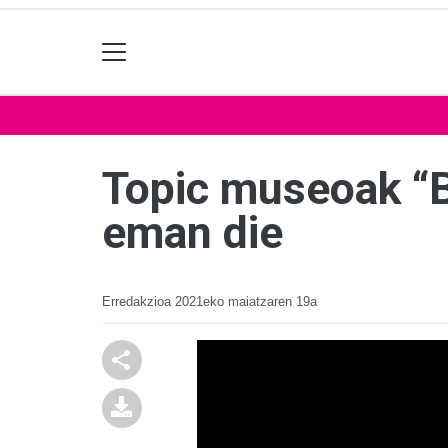
Topic museoak “Ba
eman die
Erredakzioa
2021eko maiatzaren 19a