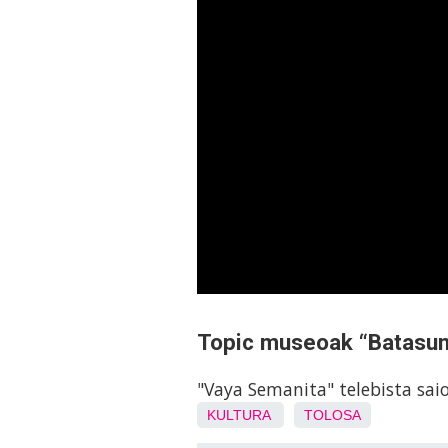
Topic museoak “Batasunis
"Vaya Semanita" telebista sai
KULTURA
TOLOSA