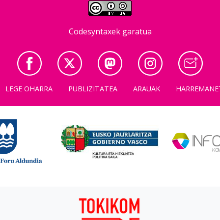
Codesyntaxek garatua
LEGE OHARRA
PUBLIZITATEA
ARAUAK
HARREMANE