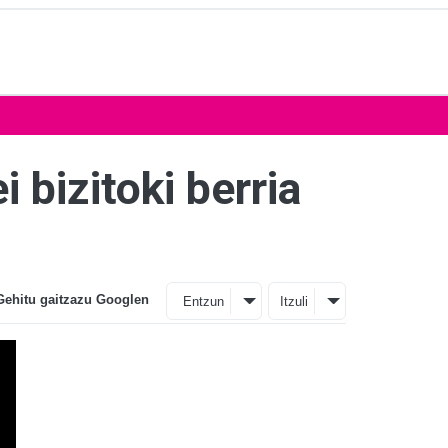
 bizitoki berria
Gehitu gaitzazu Googlen
Entzun
Itzuli