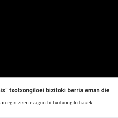
” txotxongiloei bizitoki berria eman die
oan egin ziren ezagun bi txotxongilo hauek