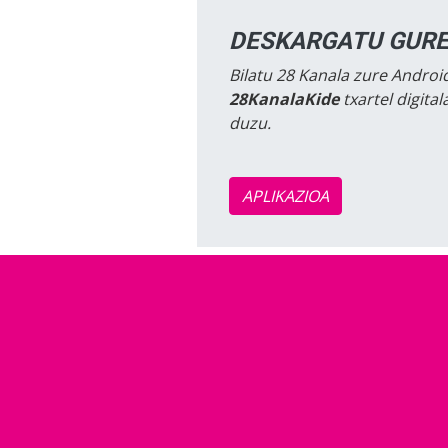
DESKARGATU GURE
Bilatu 28 Kanala zure Android
28KanalaKide
txartel digita
duzu.
APLIKAZIOA