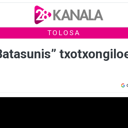
TOLOSA
tasunis” txotxongiloei