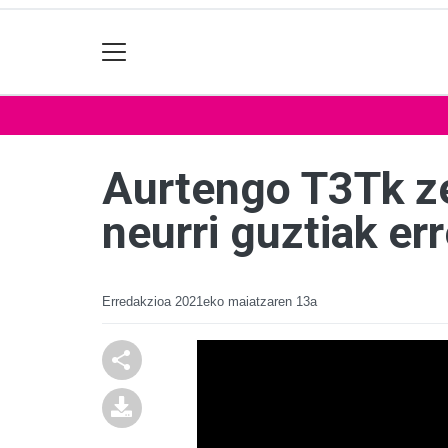
Aurtengo T3Tk zen
neurri guztiak er
Erredakzioa
2021eko maiatzaren 13a