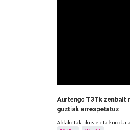
Aurtengo T3Tk zenbait ne
guztiak errespetatuz
Aldaketak, ikusle eta korrikal