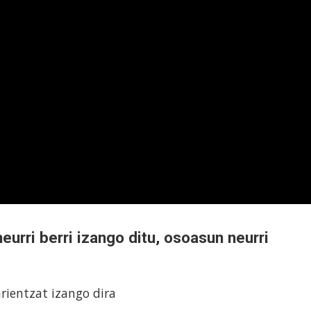
urri berri izango ditu, osoasun neurri
arientzat izango dira