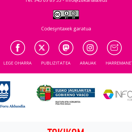
Codesyntaxek garatua
LEGE OHARRA
PUBLIZITATEA
ARAUAK
HARREMANE