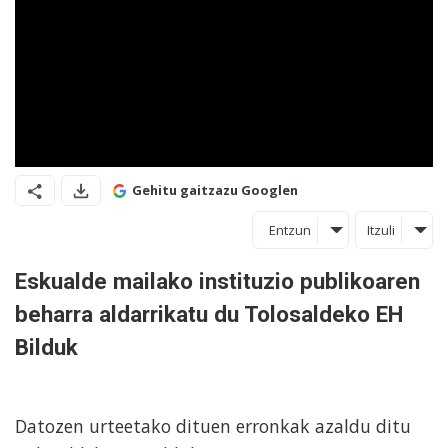
Gehitu gaitzazu Googlen
Entzun
Itzuli
Eskualde mailako instituzio publikoaren
beharra aldarrikatu du Tolosaldeko EH
Bilduk
Datozen urteetako dituen erronkak azaldu ditu