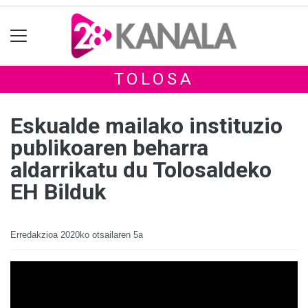
TOLOSA
Eskualde mailako instituzio
publikoaren beharra
aldarrikatu du Tolosaldeko
EH Bilduk
Erredakzioa
2020ko otsailaren 5a