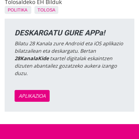
Tolosaldeko EH Bilduk
POLITIKA
TOLOSA
DESKARGATU GURE APPa!
Bilatu 28 Kanala zure Android eta iOS aplikazio
bilatzailean eta deskargatu. Bertan
28KanalaKide
txartel digitalak eskaintzen
dizuten abantailez gozatzeko aukera izango
duzu.
APLIKAZIOA