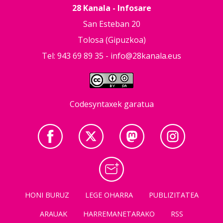
28 Kanala - Infosare
San Esteban 20
Tolosa (Gipuzkoa)
Tel: 943 69 89 35 -
info@28kanala.eus
Codesyntaxek garatua
HONI BURUZ
LEGE OHARRA
PUBLIZITATEA
ARAUAK
HARREMANETARAKO
RSS