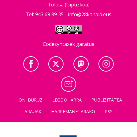
Tolosa (Gipuzkoa)
Tel: 943 69 89 35 -
info@28kanala.eus
Codesyntaxek garatua
HONI BURUZ
LEGE OHARRA
PUBLIZITATEA
ARAUAK
HARREMANETARAKO
RSS