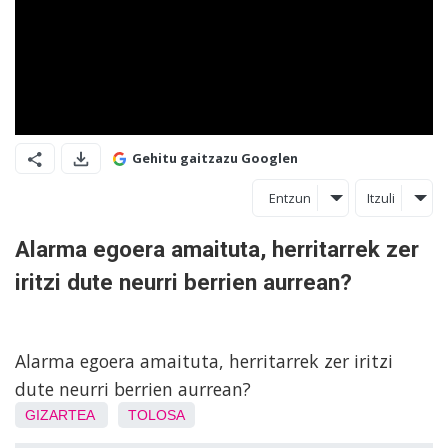
Gehitu gaitzazu Googlen
Entzun
Itzuli
Alarma egoera amaituta, herritarrek zer
iritzi dute neurri berrien aurrean?
Alarma egoera amaituta, herritarrek zer iritzi
dute neurri berrien aurrean?
GIZARTEA
TOLOSA