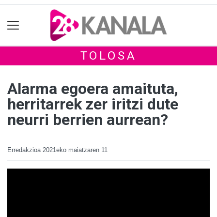
TOLOSA
Alarma egoera amaituta,
herritarrek zer iritzi dute
neurri berrien aurrean?
Erredakzioa
2021eko maiatzaren 11