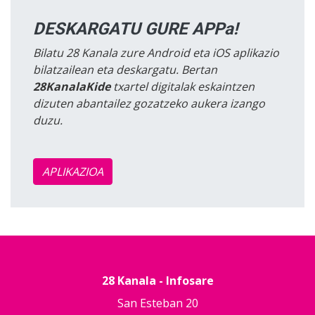
DESKARGATU GURE APPa!
Bilatu 28 Kanala zure Android eta iOS aplikazio
bilatzailean eta deskargatu. Bertan
28KanalaKide
txartel digitalak eskaintzen
dizuten abantailez gozatzeko aukera izango
duzu.
APLIKAZIOA
28 Kanala - Infosare
San Esteban 20