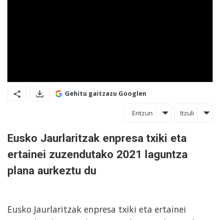
Gehitu gaitzazu Googlen
Entzun
Itzuli
Eusko Jaurlaritzak enpresa txiki eta
ertainei zuzendutako 2021 laguntza
plana aurkeztu du
Eusko Jaurlaritzak enpresa txiki eta ertainei