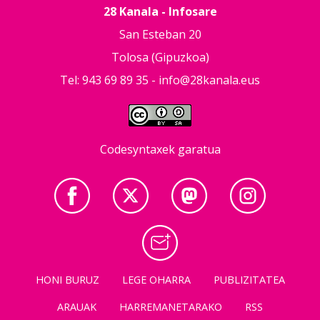
28 Kanala - Infosare
San Esteban 20
Tolosa (Gipuzkoa)
Tel: 943 69 89 35 -
info@28kanala.eus
Codesyntaxek garatua
HONI BURUZ
LEGE OHARRA
PUBLIZITATEA
ARAUAK
HARREMANETARAKO
RSS