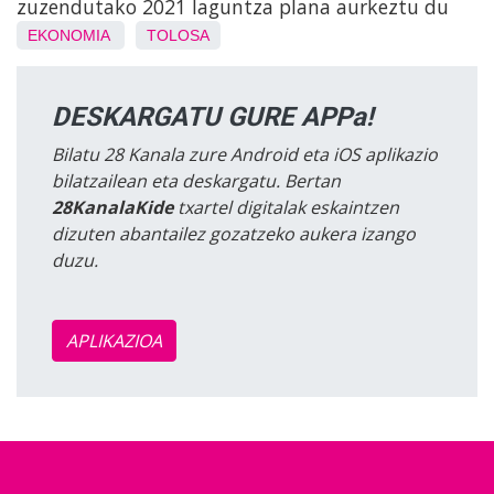
zuzendutako 2021 laguntza plana aurkeztu du
EKONOMIA
TOLOSA
DESKARGATU GURE APPa!
Bilatu 28 Kanala zure Android eta iOS aplikazio
bilatzailean eta deskargatu. Bertan
28KanalaKide
txartel digitalak eskaintzen
dizuten abantailez gozatzeko aukera izango
duzu.
APLIKAZIOA