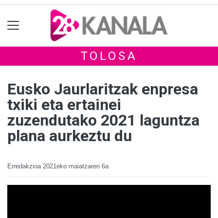
TOLOSA
Eusko Jaurlaritzak enpresa
txiki eta ertainei
zuzendutako 2021 laguntza
plana aurkeztu du
Erredakzioa
2021eko maiatzaren 6a