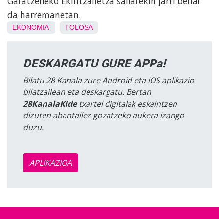
Garatzeneko Ekintzailetza sailarekin jarri behar
da harremanetan.
EKONOMIA
TOLOSA
DESKARGATU GURE APPa!
Bilatu 28 Kanala zure Android eta iOS aplikazio
bilatzailean eta deskargatu. Bertan
28KanalaKide
txartel digitalak eskaintzen
dizuten abantailez gozatzeko aukera izango
duzu.
APLIKAZIOA