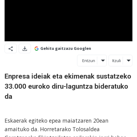
Gehitu gaitzazu Googlen
Entzun
Itzuli
Enpresa ideiak eta ekimenak sustatzeko
33.000 euroko diru-laguntza bideratuko
da
Eskaerak egiteko epea maiatzaren 20ean
amaituko da. Horretarako Tolosaldea