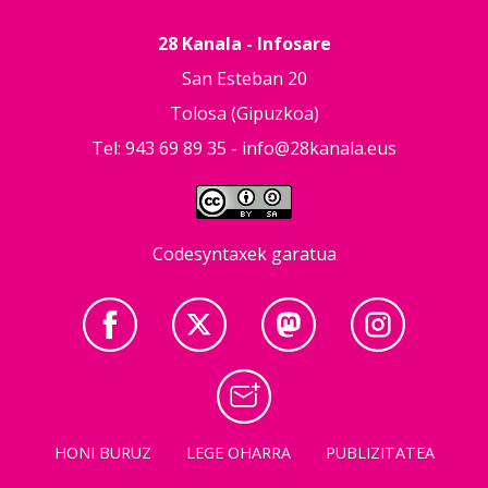
28 Kanala - Infosare
San Esteban 20
Tolosa (Gipuzkoa)
Tel: 943 69 89 35 -
info@28kanala.eus
Codesyntaxek garatua
HONI BURUZ
LEGE OHARRA
PUBLIZITATEA