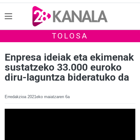
TOLOSA
Enpresa ideiak eta ekimenak
sustatzeko 33.000 euroko
diru-laguntza bideratuko da
Erredakzioa
2021eko maiatzaren 6a