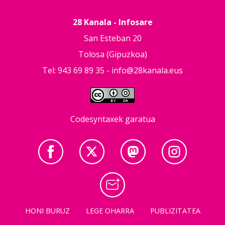
28 Kanala - Infosare
San Esteban 20
Tolosa (Gipuzkoa)
Tel: 943 69 89 35 -
info@28kanala.eus
Codesyntaxek garatua
HONI BURUZ
LEGE OHARRA
PUBLIZITATEA