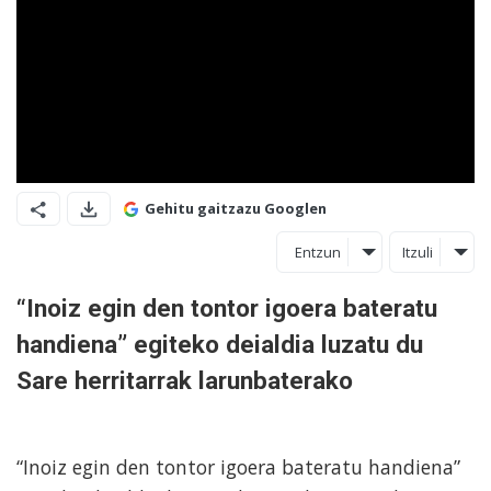
Gehitu gaitzazu Googlen
Entzun
Itzuli
“Inoiz egin den tontor igoera bateratu
handiena” egiteko deialdia luzatu du
Sare herritarrak larunbaterako
“Inoiz egin den tontor igoera bateratu handiena”