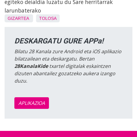
egiteko deialdia luzatu du Sare herritarrak
larunbaterako
GIZARTEA
TOLOSA
DESKARGATU GURE APPa!
Bilatu 28 Kanala zure Android eta iOS aplikazio
bilatzailean eta deskargatu. Bertan
28KanalaKide
txartel digitalak eskaintzen
dizuten abantailez gozatzeko aukera izango
duzu.
APLIKAZIOA