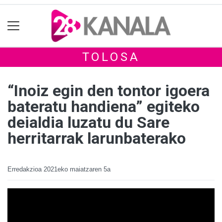
TOLOSA
“Inoiz egin den tontor igoera
bateratu handiena” egiteko
deialdia luzatu du Sare
herritarrak larunbaterako
Erredakzioa
2021eko maiatzaren 5a