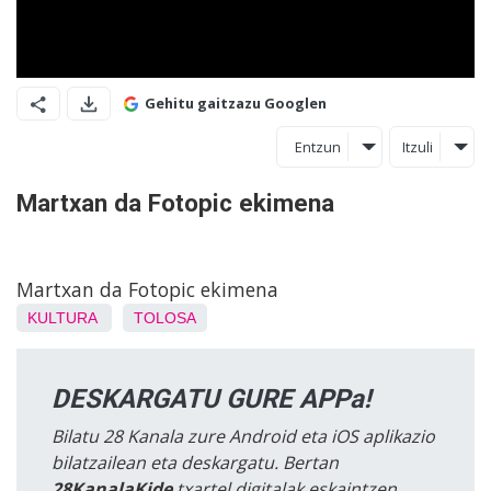
Gehitu gaitzazu Googlen
Entzun
Itzuli
Martxan da Fotopic ekimena
Martxan da Fotopic ekimena
KULTURA
TOLOSA
DESKARGATU GURE APPa!
Bilatu 28 Kanala zure Android eta iOS aplikazio
bilatzailean eta deskargatu. Bertan
28KanalaKide
txartel digitalak eskaintzen