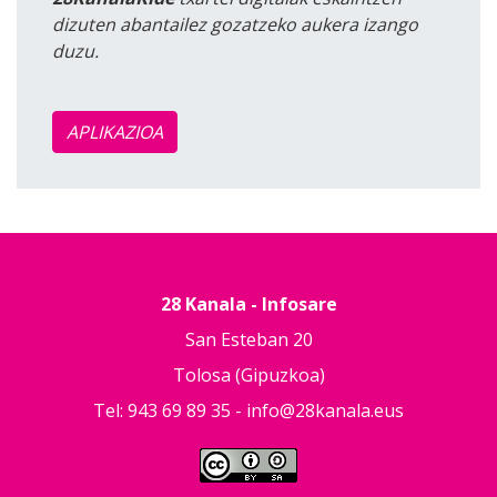
dizuten abantailez gozatzeko aukera izango
duzu.
APLIKAZIOA
28 Kanala - Infosare
San Esteban 20
Tolosa (Gipuzkoa)
Tel: 943 69 89 35 -
info@28kanala.eus