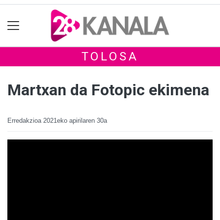
TOLOSA
Martxan da Fotopic ekimena
Erredakzioa
2021eko apirilaren 30a