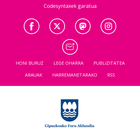
Codesyntaxek garatua
HONI BURUZ
LEGE OHARRA
PUBLIZITATEA
ARAUAK
HARREMANETARAKO
RSS