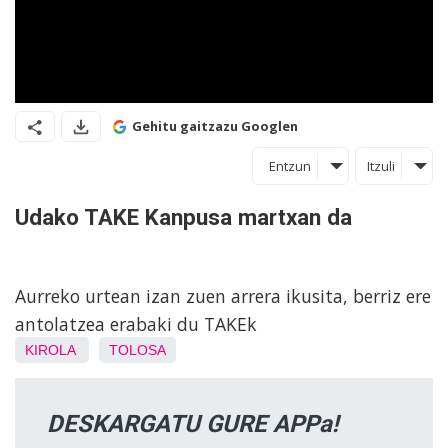
Gehitu gaitzazu Googlen
Entzun
Itzuli
Udako TAKE Kanpusa martxan da
Aurreko urtean izan zuen arrera ikusita, berriz ere
antolatzea erabaki du TAKEk
KIROLA
TOLOSA
DESKARGATU GURE APPa!