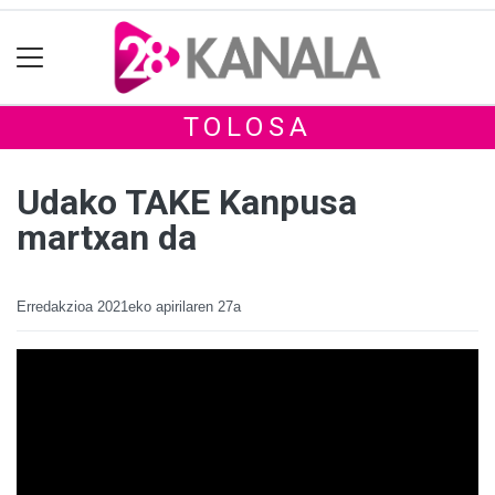
TOLOSA
Udako TAKE Kanpusa
martxan da
Erredakzioa
2021eko apirilaren 27a