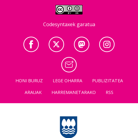
Codesyntaxek garatua
HONI BURUZ
LEGE OHARRA
PUBLIZITATEA
ARAUAK
HARREMANETARAKO
RSS