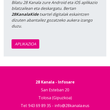
Bilatu 28 Kanala zure Android eta iOS aplikazio
bilatzailean eta deskargatu. Bertan
28KanalaKide
txartel digitalak eskaintzen
dizuten abantailez gozatzeko aukera izango
duzu.
APLIKAZIOA
28 Kanala - Infosare
San Esteban 20
Tolosa (Gipuzkoa)
Tel: 943 69 89 35 -
info@28kanala.eus