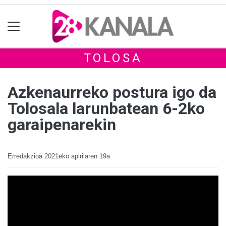
TOLOSA
Azkenaurreko postura igo da
Tolosala larunbatean 6-2ko
garaipenarekin
Erredakzioa
2021eko apirilaren 19a