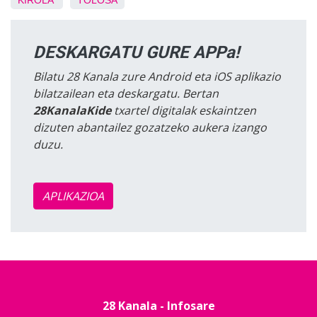
KIROLA
TOLOSA
DESKARGATU GURE APPa!
Bilatu 28 Kanala zure Android eta iOS aplikazio
bilatzailean eta deskargatu. Bertan
28KanalaKide
txartel digitalak eskaintzen
dizuten abantailez gozatzeko aukera izango
duzu.
APLIKAZIOA
28 Kanala - Infosare