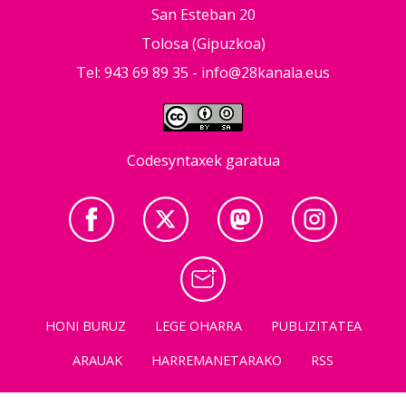
San Esteban 20
Tolosa (Gipuzkoa)
Tel: 943 69 89 35 -
info@28kanala.eus
Codesyntaxek garatua
HONI BURUZ
LEGE OHARRA
PUBLIZITATEA
ARAUAK
HARREMANETARAKO
RSS