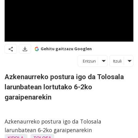
Gehitu gaitzazu Googlen
Entzun
Itzuli
Azkenaurreko postura igo da Tolosala
larunbatean lortutako 6-2ko
garaipenarekin
Azkenaurreko postura igo da Tolosala
larunbatean 6-2ko garaipenarekin