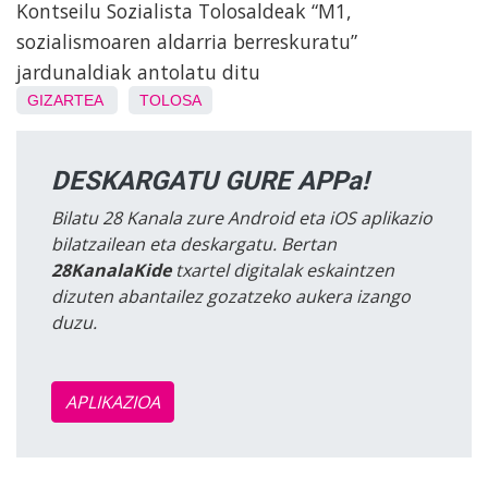
Kontseilu Sozialista Tolosaldeak “M1,
sozialismoaren aldarria berreskuratu”
jardunaldiak antolatu ditu
GIZARTEA
TOLOSA
DESKARGATU GURE APPa!
Bilatu 28 Kanala zure Android eta iOS aplikazio
bilatzailean eta deskargatu. Bertan
28KanalaKide
txartel digitalak eskaintzen
dizuten abantailez gozatzeko aukera izango
duzu.
APLIKAZIOA