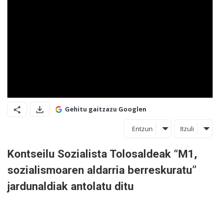
Gehitu gaitzazu Googlen
Entzun
Itzuli
Kontseilu Sozialista Tolosaldeak “M1,
sozialismoaren aldarria berreskuratu”
jardunaldiak antolatu ditu