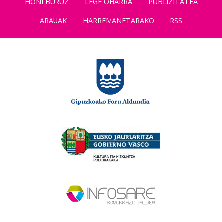
HONI BURUZ
LEGE OHARRA
PUBLIZITATEA
ARAUAK
HARREMANETARAKO
RSS