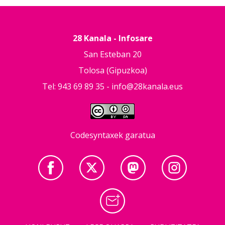
28 Kanala - Infosare
San Esteban 20
Tolosa (Gipuzkoa)
Tel: 943 69 89 35 -
info@28kanala.eus
Codesyntaxek garatua