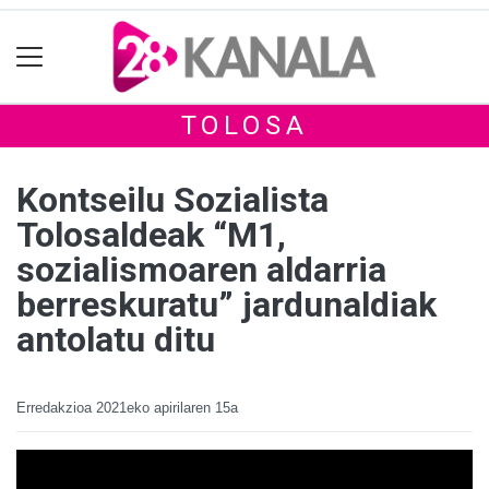
TOLOSA
Kontseilu Sozialista
Tolosaldeak “M1,
sozialismoaren aldarria
berreskuratu” jardunaldiak
antolatu ditu
Erredakzioa
2021eko apirilaren 15a