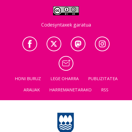
Codesyntaxek garatua
HONI BURUZ
LEGE OHARRA
PUBLIZITATEA
ARAUAK
HARREMANETARAKO
RSS