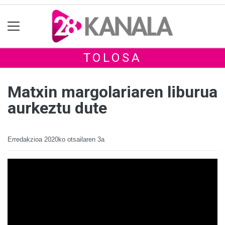
TOLOSA
Matxin margolariaren liburua
aurkeztu dute
Erredakzioa
2020ko otsailaren 3a