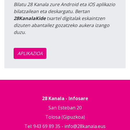
Bilatu 28 Kanala zure Android eta iOS aplikazio
bilatzailean eta deskargatu. Bertan
28KanalaKide
txartel digitalak eskaintzen
dizuten abantailez gozatzeko aukera izango
duzu.
APLIKAZIOA
28 Kanala - Infosare
San Esteban 20
Tolosa (Gipuzkoa)
Tel: 943 69 89 35 -
info@28kanala.eus