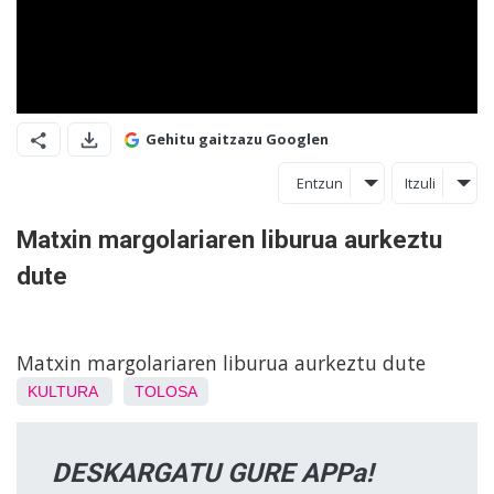
Gehitu gaitzazu Googlen
Entzun
Itzuli
Matxin margolariaren liburua aurkeztu
dute
Matxin margolariaren liburua aurkeztu dute
KULTURA
TOLOSA
DESKARGATU GURE APPa!