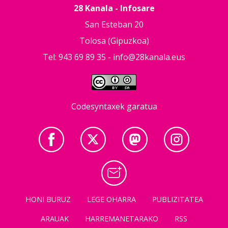
28 Kanala - Infosare
San Esteban 20
Tolosa (Gipuzkoa)
Tel: 943 69 89 35 -
info@28kanala.eus
Codesyntaxek garatua
HONI BURUZ
LEGE OHARRA
PUBLIZITATEA
ARAUAK
HARREMANETARAKO
RSS