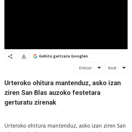
Gehitu gaitzazu Googlen
Entzun
Itzuli
Urteroko ohitura mantenduz, asko izan
ziren San Blas auzoko festetara
gerturatu zirenak
Urteroko ohitura mantenduz, asko izan ziren San