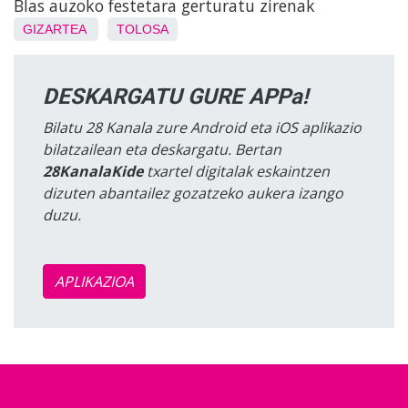
Blas auzoko festetara gerturatu zirenak
GIZARTEA
TOLOSA
DESKARGATU GURE APPa!
Bilatu 28 Kanala zure Android eta iOS aplikazio
bilatzailean eta deskargatu. Bertan
28KanalaKide
txartel digitalak eskaintzen
dizuten abantailez gozatzeko aukera izango
duzu.
APLIKAZIOA