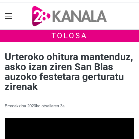
TOLOSA
Urteroko ohitura mantenduz,
asko izan ziren San Blas
auzoko festetara gerturatu
zirenak
Erredakzioa
2020ko otsailaren 3a