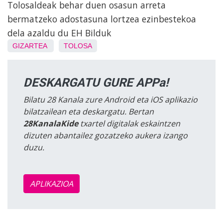
Tolosaldeak behar duen osasun arreta
bermatzeko adostasuna lortzea ezinbestekoa
dela azaldu du EH Bilduk
GIZARTEA
TOLOSA
DESKARGATU GURE APPa!
Bilatu 28 Kanala zure Android eta iOS aplikazio
bilatzailean eta deskargatu. Bertan
28KanalaKide
txartel digitalak eskaintzen
dizuten abantailez gozatzeko aukera izango
duzu.
APLIKAZIOA