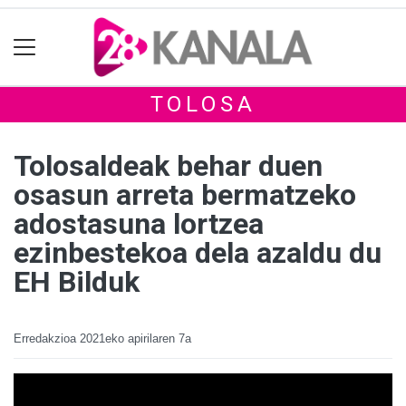
TOLOSA
Tolosaldeak behar duen
osasun arreta bermatzeko
adostasuna lortzea
ezinbestekoa dela azaldu du
EH Bilduk
Erredakzioa
2021eko apirilaren 7a