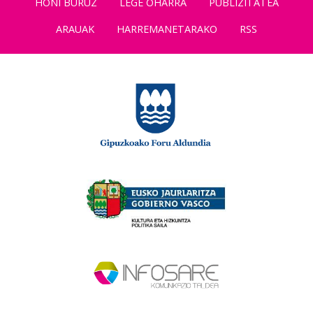
HONI BURUZ
LEGE OHARRA
PUBLIZITATEA
ARAUAK
HARREMANETARAKO
RSS