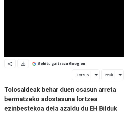
Gehitu gaitzazu Googlen
Entzun
Itzuli
Tolosaldeak behar duen osasun arreta
bermatzeko adostasuna lortzea
ezinbestekoa dela azaldu du EH Bilduk