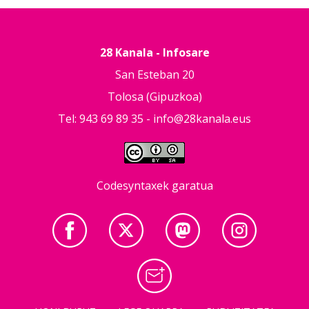
28 Kanala - Infosare
San Esteban 20
Tolosa (Gipuzkoa)
Tel: 943 69 89 35 -
info@28kanala.eus
Codesyntaxek garatua