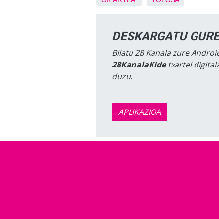
GIZARTEA
TOLOSA
DESKARGATU GURE
Bilatu 28 Kanala zure Android
28KanalaKide
txartel digita
duzu.
APLIKAZIOA