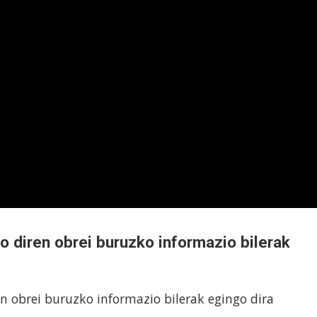
o diren obrei buruzko informazio bilerak
n obrei buruzko informazio bilerak egingo dira