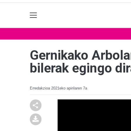
Gernikako Arbola
bilerak egingo di
Erredakzioa
2021eko apirilaren 7a