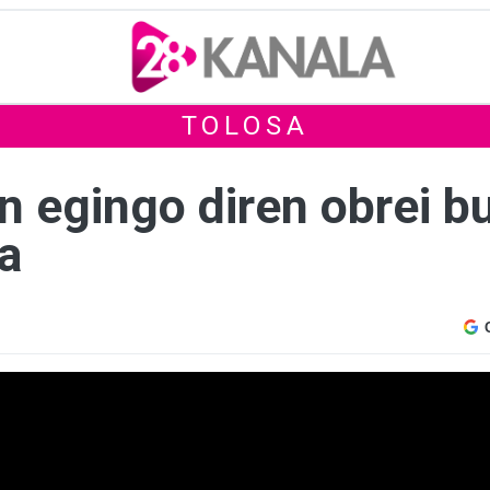
TOLOSA
n egingo diren obrei b
ra