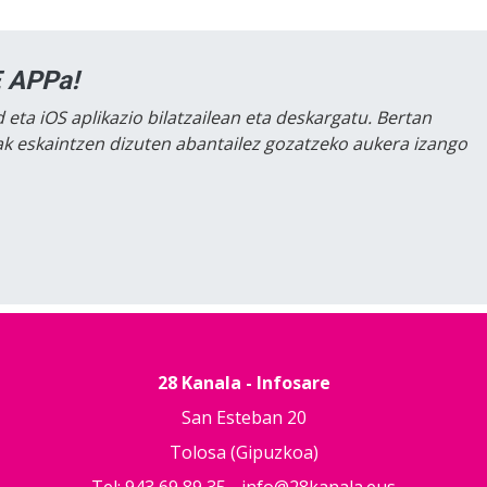
 APPa!
 eta iOS aplikazio bilatzailean eta deskargatu. Bertan
lak eskaintzen dizuten abantailez gozatzeko aukera izango
28 Kanala - Infosare
San Esteban 20
Tolosa (Gipuzkoa)
Tel: 943 69 89 35 -
info@28kanala.eus