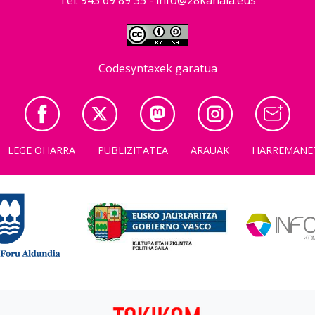
Codesyntaxek garatua
LEGE OHARRA
PUBLIZITATEA
ARAUAK
HARREMANE