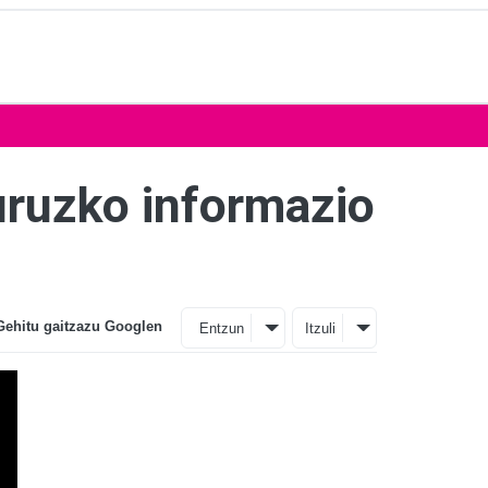
uruzko informazio
Gehitu gaitzazu Googlen
Entzun
Itzuli