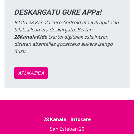
DESKARGATU GURE APPa!
Bilatu 28 Kanala zure Android eta iOS aplikazio
bilatzailean eta deskargatu. Bertan
28KanalaKide
txartel digitalak eskaintzen
dizuten abantailez gozatzeko aukera izango
duzu.
APLIKAZIOA
28 Kanala - Infosare
San Esteban 20