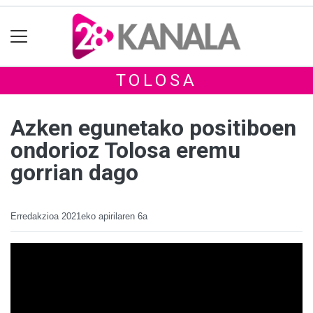
TOLOSA
Azken egunetako positiboen
ondorioz Tolosa eremu
gorrian dago
Erredakzioa
2021eko apirilaren 6a