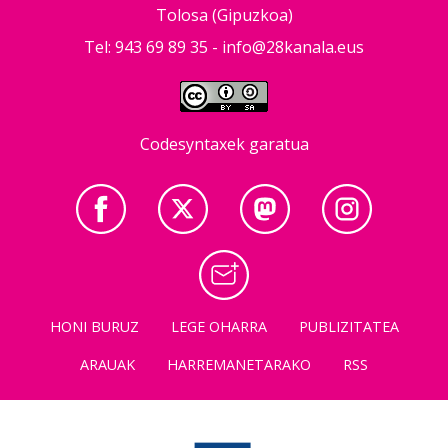
Tolosa (Gipuzkoa)
Tel: 943 69 89 35 -
info@28kanala.eus
Codesyntaxek garatua
HONI BURUZ
LEGE OHARRA
PUBLIZITATEA
ARAUAK
HARREMANETARAKO
RSS