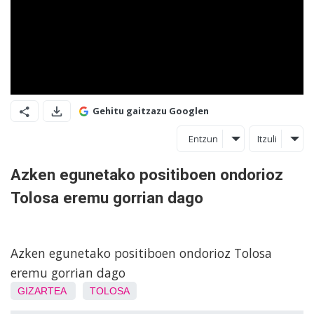
Gehitu gaitzazu Googlen
Entzun
Itzuli
Azken egunetako positiboen ondorioz
Tolosa eremu gorrian dago
Azken egunetako positiboen ondorioz Tolosa
eremu gorrian dago
GIZARTEA
TOLOSA