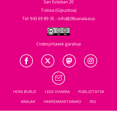
San Esteban 20
Tolosa (Gipuzkoa)
Tel: 943 69 89 35 -
info@28kanala.eus
Codesyntaxek garatua
HONI BURUZ
LEGE OHARRA
PUBLIZITATEA
ARAUAK
HARREMANETARAKO
RSS