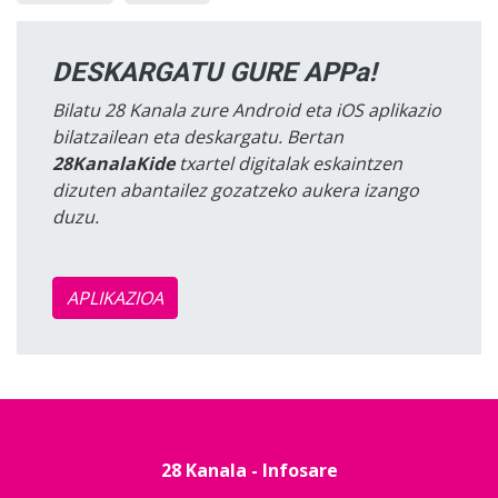
DESKARGATU GURE APPa!
Bilatu 28 Kanala zure Android eta iOS aplikazio
bilatzailean eta deskargatu. Bertan
28KanalaKide
txartel digitalak eskaintzen
dizuten abantailez gozatzeko aukera izango
duzu.
APLIKAZIOA
28 Kanala - Infosare