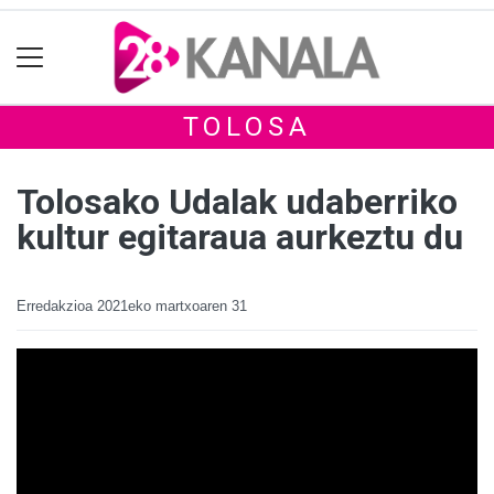
TOLOSA
Tolosako Udalak udaberriko
kultur egitaraua aurkeztu du
Erredakzioa
2021eko martxoaren 31