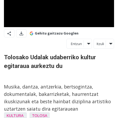
Gehitu gaitzazu Googlen
Entzun
Itzuli
Tolosako Udalak udaberriko kultur
egitaraua aurkeztu du
Musika, dantza, antzerkia, bertsogintza,
dokumentalak, bakarrizketak, haurrentzat
ikuskizunak eta beste hainbat diziplina artistiko
uztartzen saiatu dira egitarauean
KULTURA
TOLOSA