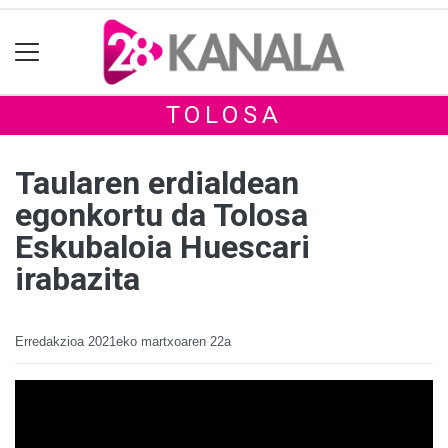
TOLOSA
Taularen erdialdean
egonkortu da Tolosa
Eskubaloia Huescari
irabazita
Erredakzioa
2021eko martxoaren 22a