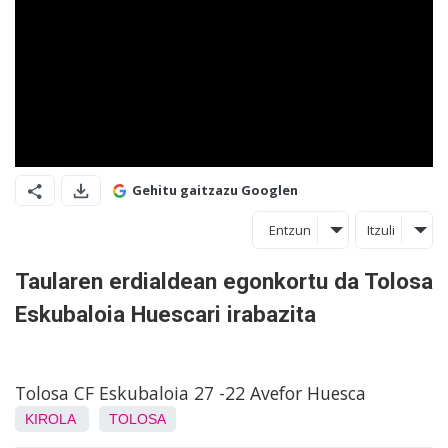
Gehitu gaitzazu Googlen
Entzun
Itzuli
Taularen erdialdean egonkortu da Tolosa
Eskubaloia Huescari irabazita
Tolosa CF Eskubaloia 27 -22 Avefor Huesca
KIROLA
TOLOSA