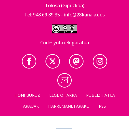
Tolosa (Gipuzkoa)
Tel: 943 69 89 35 -
info@28kanala.eus
Codesyntaxek garatua
HONI BURUZ
LEGE OHARRA
PUBLIZITATEA
ARAUAK
HARREMANETARAKO
RSS