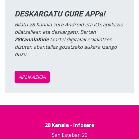
DESKARGATU GURE APPa!
Bilatu 28 Kanala zure Android eta iOS aplikazio
bilatzailean eta deskargatu. Bertan
28KanalaKide
txartel digitalak eskaintzen
dizuten abantailez gozatzeko aukera izango
duzu.
APLIKAZIOA
28 Kanala - Infosare
San Esteban 20