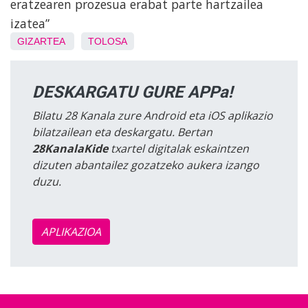
eratzearen prozesua erabat parte hartzailea
izatea”
GIZARTEA
TOLOSA
DESKARGATU GURE APPa!
Bilatu 28 Kanala zure Android eta iOS aplikazio
bilatzailean eta deskargatu. Bertan
28KanalaKide
txartel digitalak eskaintzen
dizuten abantailez gozatzeko aukera izango
duzu.
APLIKAZIOA