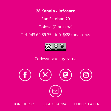
28 Kanala - Infosare
San Esteban 20
Tolosa (Gipuzkoa)
Tel: 943 69 89 35 -
info@28kanala.eus
Codesyntaxek garatua
HONI BURUZ
LEGE OHARRA
PUBLIZITATEA