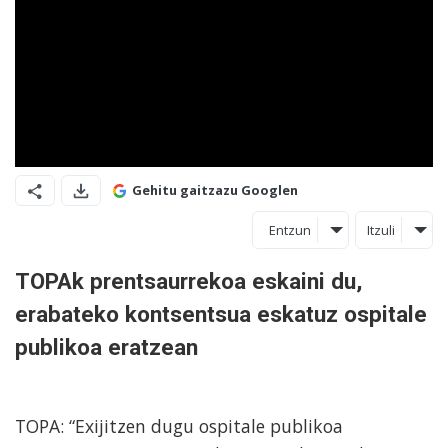
Gehitu gaitzazu Googlen
Entzun
Itzuli
TOPAk prentsaurrekoa eskaini du,
erabateko kontsentsua eskatuz ospitale
publikoa eratzean
TOPA: “Exijitzen dugu ospitale publikoa