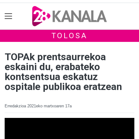
TOLOSA
TOPAk prentsaurrekoa
eskaini du, erabateko
kontsentsua eskatuz
ospitale publikoa eratzean
Erredakzioa
2021eko martxoaren 17a